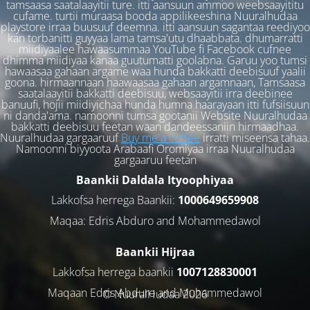
tamsaasa saatalaayitii ture. itti aansuun ammoo weebsaayititu
cufame. turtii muraasa booda appilikeeshina Nuuralhudaa
playstore irraa buusuuf deemna. itti aansuun sagantaa reediyoo
kan torbanitti guyyaa lama tamsa'utu dhaabbata. dhumarratti
miidiyaalee hawaasummaa YouTube fi Facebook cufnee
dhimma miidiyaa kanaa guutumatti goolabna. Garuu yoo tumsi
hawaasaa gahaan argame waa hunda bakkatti deebisuuf yaalii
goona. hirmaannaan haawaasaa gahaan argamnaan, Tamsaasa
saatalaayitii bakkatti deebisuu, websaayitii irra deebinee
banuufi, hojii miidiyichaa hunda humna haarayaan itti fufsiisuun
ni danda'ama. namoonni tumsa gootanii Website Nuuralhudaa
bakkatti deebisuu feetan waan dandeessaniin hirmaadhaa.
Nuuralhudaa gargaaruuf
Buy me a coffee
irratti miseensa tahaa.
Namoonni biyyoota Arabaafi Oromiyaa irraa Nuuralhudaa
gargaaruu feetan
Baankii Daldala Ityoophiyaa
Lakkofsa herrega Baankii:
1000649659908
Maqaa: Edris Abduro and Mohammedawol
Baankii Hijraa
Lakkofsa herrega baankii
1007128830001
Maqaan Edris Abduro and Muhammedawol
© NuuralHudaa 2026