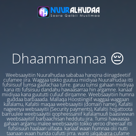
Dhaammannaa 😔
Weebsaayitiin Nuuralhudaa sababaa hanqina diinagdeetiif
cufamee jira. Waggaa tokko guutuu miidiyaa Nuuralhudaa itti
fufsiisuuf tumsa gaafachaa turre. garuu tumsi gahaan miidiyaa
kana itti fufsiisuu dandahu hawaasarraa hin argamne. kanaaf
miidiyaa kana guututti cufuuf dirqamne. Weebsaayitiin humna
guddaa barbaaada. Mallaqa Hoostiingiif waggaa waggaan
kafalamu, Kafaltii maqaa weebsaayitii (domain name), Kafaltii
nageenya websaayitii (Security payments), Kafaltii hojjattoota
barruulee weebsaayitii qopheessaniif kafalamuufi baasiiwwan
weebsaayitiif barbaachisan heddutu jira. Tumsi hawaasaa
gahaan argamu malee weebsaayitii tokko yeroo dheeraaf itti
fufsiisuun haalaan ulfaata. kanaaf waan humnaa olii nutti
taanaan waan hunda cufutti jirra. wanti jalqabarra cufame