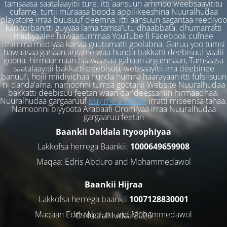
tamsaasa saatalaayitii ture. itti aansuun ammoo weebsaayititu
cufame. turtii muraasa booda appilikeeshina Nuuralhudaa
playstore irraa buusuuf deemna. itti aansuun sagantaa reediyoo
kan torbanitti guyyaa lama tamsa'utu dhaabbata. dhumarratti
miidiyaalee hawaasummaa YouTube fi Facebook cufnee
dhimma miidiyaa kanaa guutumatti goolabna. Garuu yoo tumsi
hawaasaa gahaan argame waa hunda bakkatti deebisuuf yaalii
goona. hirmaannaan haawaasaa gahaan argamnaan, Tamsaasa
saatalaayitii bakkatti deebisuu, websaayitii irra deebinee
banuufi, hojii miidiyichaa hunda humna haarayaan itti fufsiisuun
ni danda'ama. namoonni tumsa gootanii Website Nuuralhudaa
bakkatti deebisuu feetan waan dandeessaniin hirmaadhaa.
Nuuralhudaa gargaaruuf
Buy me a coffee
irratti miseensa tahaa.
Namoonni biyyoota Arabaafi Oromiyaa irraa Nuuralhudaa
gargaaruu feetan
Baankii Daldala Ityoophiyaa
Lakkofsa herrega Baankii:
1000649659908
Maqaa: Edris Abduro and Mohammedawol
Baankii Hijraa
Lakkofsa herrega baankii
1007128830001
Maqaan Edris Abduro and Muhammedawol
© NuuralHudaa 2026