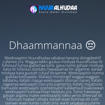
Dhaammannaa 😔
Weebsaayitiin Nuuralhudaa sababaa hanqina diinagdeetiif
cufamee jira. Waggaa tokko guutuu miidiyaa Nuuralhudaa itti
fufsiisuuf tumsa gaafachaa turre. garuu tumsi gahaan miidiyaa
kana itti fufsiisuu dandahu hawaasarraa hin argamne. kanaaf
miidiyaa kana guututti cufuuf dirqamne. Weebsaayitiin humna
guddaa barbaaada. Mallaqa Hoostiingiif waggaa waggaan
kafalamu, Kafaltii maqaa weebsaayitii (domain name), Kafaltii
nageenya websaayitii (Security payments), Kafaltii hojjattoota
barruulee weebsaayitii qopheessaniif kafalamuufi baasiiwwan
weebsaayitiif barbaachisan heddutu jira. Tumsi hawaasaa
gahaan argamu malee weebsaayitii tokko yeroo dheeraaf itti
fufsiisuun haalaan ulfaata. kanaaf waan humnaa olii nutti
taanaan waan hunda cufutti jirra. wanti jalqabarra cufame