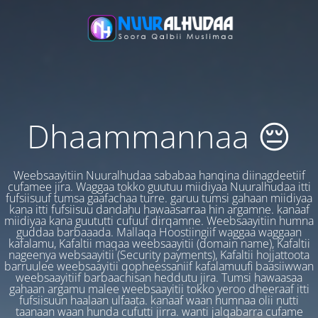
Dhaammannaa 😔
Weebsaayitiin Nuuralhudaa sababaa hanqina diinagdeetiif
cufamee jira. Waggaa tokko guutuu miidiyaa Nuuralhudaa itti
fufsiisuuf tumsa gaafachaa turre. garuu tumsi gahaan miidiyaa
kana itti fufsiisuu dandahu hawaasarraa hin argamne. kanaaf
miidiyaa kana guututti cufuuf dirqamne. Weebsaayitiin humna
guddaa barbaaada. Mallaqa Hoostiingiif waggaa waggaan
kafalamu, Kafaltii maqaa weebsaayitii (domain name), Kafaltii
nageenya websaayitii (Security payments), Kafaltii hojjattoota
barruulee weebsaayitii qopheessaniif kafalamuufi baasiiwwan
weebsaayitiif barbaachisan heddutu jira. Tumsi hawaasaa
gahaan argamu malee weebsaayitii tokko yeroo dheeraaf itti
fufsiisuun haalaan ulfaata. kanaaf waan humnaa olii nutti
taanaan waan hunda cufutti jirra. wanti jalqabarra cufame