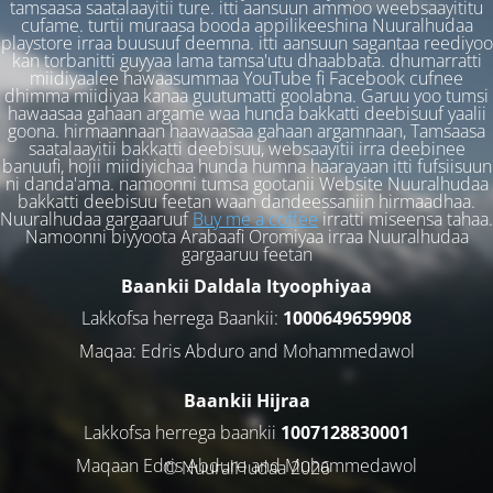
tamsaasa saatalaayitii ture. itti aansuun ammoo weebsaayititu
cufame. turtii muraasa booda appilikeeshina Nuuralhudaa
playstore irraa buusuuf deemna. itti aansuun sagantaa reediyoo
kan torbanitti guyyaa lama tamsa'utu dhaabbata. dhumarratti
miidiyaalee hawaasummaa YouTube fi Facebook cufnee
dhimma miidiyaa kanaa guutumatti goolabna. Garuu yoo tumsi
hawaasaa gahaan argame waa hunda bakkatti deebisuuf yaalii
goona. hirmaannaan haawaasaa gahaan argamnaan, Tamsaasa
saatalaayitii bakkatti deebisuu, websaayitii irra deebinee
banuufi, hojii miidiyichaa hunda humna haarayaan itti fufsiisuun
ni danda'ama. namoonni tumsa gootanii Website Nuuralhudaa
bakkatti deebisuu feetan waan dandeessaniin hirmaadhaa.
Nuuralhudaa gargaaruuf
Buy me a coffee
irratti miseensa tahaa.
Namoonni biyyoota Arabaafi Oromiyaa irraa Nuuralhudaa
gargaaruu feetan
Baankii Daldala Ityoophiyaa
Lakkofsa herrega Baankii:
1000649659908
Maqaa: Edris Abduro and Mohammedawol
Baankii Hijraa
Lakkofsa herrega baankii
1007128830001
Maqaan Edris Abduro and Muhammedawol
© NuuralHudaa 2026