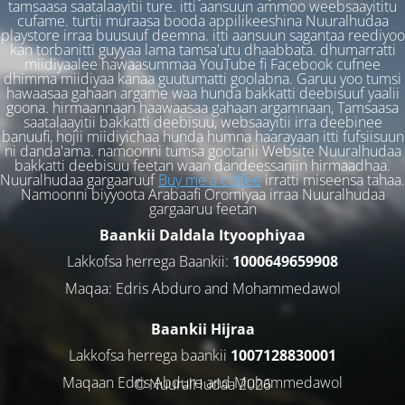
tamsaasa saatalaayitii ture. itti aansuun ammoo weebsaayititu
cufame. turtii muraasa booda appilikeeshina Nuuralhudaa
playstore irraa buusuuf deemna. itti aansuun sagantaa reediyoo
kan torbanitti guyyaa lama tamsa'utu dhaabbata. dhumarratti
miidiyaalee hawaasummaa YouTube fi Facebook cufnee
dhimma miidiyaa kanaa guutumatti goolabna. Garuu yoo tumsi
hawaasaa gahaan argame waa hunda bakkatti deebisuuf yaalii
goona. hirmaannaan haawaasaa gahaan argamnaan, Tamsaasa
saatalaayitii bakkatti deebisuu, websaayitii irra deebinee
banuufi, hojii miidiyichaa hunda humna haarayaan itti fufsiisuun
ni danda'ama. namoonni tumsa gootanii Website Nuuralhudaa
bakkatti deebisuu feetan waan dandeessaniin hirmaadhaa.
Nuuralhudaa gargaaruuf
Buy me a coffee
irratti miseensa tahaa.
Namoonni biyyoota Arabaafi Oromiyaa irraa Nuuralhudaa
gargaaruu feetan
Baankii Daldala Ityoophiyaa
Lakkofsa herrega Baankii:
1000649659908
Maqaa: Edris Abduro and Mohammedawol
Baankii Hijraa
Lakkofsa herrega baankii
1007128830001
Maqaan Edris Abduro and Muhammedawol
© NuuralHudaa 2026