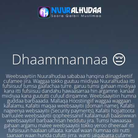
Dhaammannaa 😔
Weebsaayitiin Nuuralhudaa sababaa hanqina diinagdeetiif
cufamee jira. Waggaa tokko guutuu miidiyaa Nuuralhudaa itti
fufsiisuuf tumsa gaafachaa turre. garuu tumsi gahaan miidiyaa
kana itti fufsiisuu dandahu hawaasarraa hin argamne. kanaaf
miidiyaa kana guututti cufuuf dirqamne. Weebsaayitiin humna
guddaa barbaaada. Mallaqa Hoostiingiif waggaa waggaan
kafalamu, Kafaltii maqaa weebsaayitii (domain name), Kafaltii
nageenya websaayitii (Security payments), Kafaltii hojjattoota
barruulee weebsaayitii qopheessaniif kafalamuufi baasiiwwan
weebsaayitiif barbaachisan heddutu jira. Tumsi hawaasaa
gahaan argamu malee weebsaayitii tokko yeroo dheeraaf itti
fufsiisuun haalaan ulfaata. kanaaf waan humnaa olii nutti
taanaan waan hunda cufutti jirra. wanti jalqabarra cufame