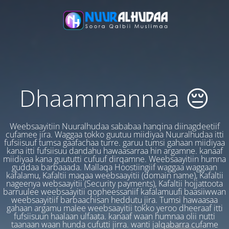
Dhaammannaa 😔
Weebsaayitiin Nuuralhudaa sababaa hanqina diinagdeetiif
cufamee jira. Waggaa tokko guutuu miidiyaa Nuuralhudaa itti
fufsiisuuf tumsa gaafachaa turre. garuu tumsi gahaan miidiyaa
kana itti fufsiisuu dandahu hawaasarraa hin argamne. kanaaf
miidiyaa kana guututti cufuuf dirqamne. Weebsaayitiin humna
guddaa barbaaada. Mallaqa Hoostiingiif waggaa waggaan
kafalamu, Kafaltii maqaa weebsaayitii (domain name), Kafaltii
nageenya websaayitii (Security payments), Kafaltii hojjattoota
barruulee weebsaayitii qopheessaniif kafalamuufi baasiiwwan
weebsaayitiif barbaachisan heddutu jira. Tumsi hawaasaa
gahaan argamu malee weebsaayitii tokko yeroo dheeraaf itti
fufsiisuun haalaan ulfaata. kanaaf waan humnaa olii nutti
taanaan waan hunda cufutti jirra. wanti jalqabarra cufame