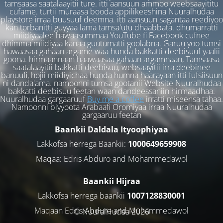
tamsaasa saatalaayitii ture. itti aansuun ammoo weebsaayititu
cufame. turtii muraasa booda appilikeeshina Nuuralhudaa
playstore irraa buusuuf deemna. itti aansuun sagantaa reediyoo
kan torbanitti guyyaa lama tamsa'utu dhaabbata. dhumarratti
miidiyaalee hawaasummaa YouTube fi Facebook cufnee
dhimma miidiyaa kanaa guutumatti goolabna. Garuu yoo tumsi
hawaasaa gahaan argame waa hunda bakkatti deebisuuf yaalii
goona. hirmaannaan haawaasaa gahaan argamnaan, Tamsaasa
saatalaayitii bakkatti deebisuu, websaayitii irra deebinee
banuufi, hojii miidiyichaa hunda humna haarayaan itti fufsiisuun
ni danda'ama. namoonni tumsa gootanii Website Nuuralhudaa
bakkatti deebisuu feetan waan dandeessaniin hirmaadhaa.
Nuuralhudaa gargaaruuf
Buy me a coffee
irratti miseensa tahaa.
Namoonni biyyoota Arabaafi Oromiyaa irraa Nuuralhudaa
gargaaruu feetan
Baankii Daldala Ityoophiyaa
Lakkofsa herrega Baankii:
1000649659908
Maqaa: Edris Abduro and Mohammedawol
Baankii Hijraa
Lakkofsa herrega baankii
1007128830001
Maqaan Edris Abduro and Muhammedawol
© NuuralHudaa 2026