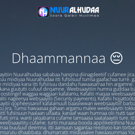
Dhaammannaa 😔
yitiin Nuuralhudaa sababaa hanqina diinagdeetiif cufamee jira
uu miidiyaa Nuuralhudaa itti fufsiisuuf tumsa gaafachaa turre. 
 miidiyaa kana itti fufsiisuu dandahu hawaasarraa hin argamne.
 kana guututti cufuuf dirqamne. Weebsaayitiin humna guddaa b
oostiingiif waggaa waggaan kafalamu, Kafaltii maqaa weebsaayit
ltii nageenya websaayitii (Security payments), Kafaltii hojjattoo
yitii qopheessaniif kafalamuufi baasiiwwan weebsaayitiif barb
u jira. Tumsi hawaasaa gahaan argamu malee weebsaayitii tokk
itti fufsiisuun haalaan ulfaata. kanaaf waan humnaa olii nutti ta
utti jirra. wanti jalqabarra cufame tamsaasa saatalaayitii ture. it
ebsaayititu cufame. turtii muraasa booda appilikeeshina Nu
irraa buusuuf deemna. itti aansuun sagantaa reediyoo kan torban
amsa'utu dhaabbata. dhumarratti miidiyaalee hawaasummaa You