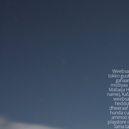
Weebsaa
tokko guut
gahaan
miidiyaa
Mallaqa H
name), Kafa
weebsaa
heddut
dheeraaf 
hunda cuf
ammoo we
playstore 
lama t