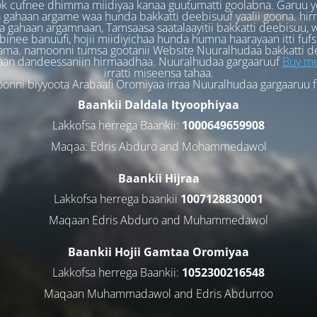
k cufnee dhimma miidiyaa kanaa guutumatti goolabna. Garuu y
 gahaan argame waa hunda bakkatti deebisuuf yaalii goona. hi
 gahaan argamnaan, Tamsaasa saatalaayitii bakkatti deebisuu, w
binee banuufi, hojii miidiyichaa hunda humna haarayaan itti fufs
ama. namoonni tumsa gootanii Website Nuuralhudaa bakkatti d
aan dandeessaniin hirmaadhaa. Nuuralhudaa gargaaruuf
Buy me
irratti miseensa tahaa.
nni biyyoota Arabaafi Oromiyaa irraa Nuuralhudaa gargaaruu 
Baankii Daldala Ityoophiyaa
Lakkofsa herrega Baankii:
1000649659908
Maqaa: Edris Abduro and Mohammedawol
Baankii Hijraa
Lakkofsa herrega baankii
1007128830001
Maqaan Edris Abduro and Muhammedawol
Baankii Hojii Gamtaa Oromiyaa
Lakkofsa herrega Baankii:
1052300216548
Maqaan Muhammadawol and Edris Abdurroo