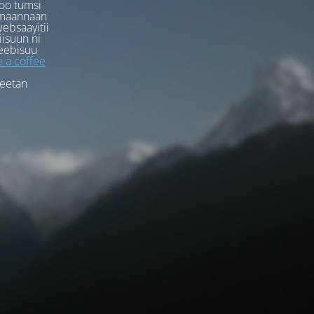
oo tumsi
rmaannaan
ebsaayitii
iisuun ni
eebisuu
 a coffee
feetan