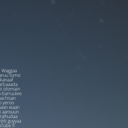
. Waggaa
garuu tumsi
 kanaaf
arbaaada.
ii (domain
ta barruulee
aachisan
o yeroo
anaan waan
ti aansuun
uralhudaa
itti guyyaa
Tube fi