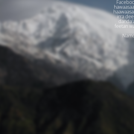
Faceboo
hawaasaa
haawaasaa
irra dee
danda'
feetan w
Namoo