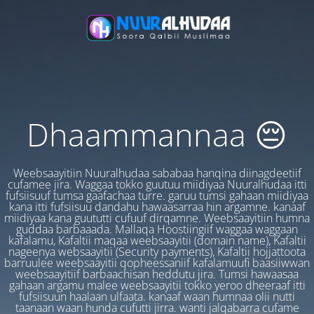
Dhaammannaa 😔
Weebsaayitiin Nuuralhudaa sababaa hanqina diinagdeetiif
cufamee jira. Waggaa tokko guutuu miidiyaa Nuuralhudaa itti
fufsiisuuf tumsa gaafachaa turre. garuu tumsi gahaan miidiyaa
kana itti fufsiisuu dandahu hawaasarraa hin argamne. kanaaf
miidiyaa kana guututti cufuuf dirqamne. Weebsaayitiin humna
guddaa barbaaada. Mallaqa Hoostiingiif waggaa waggaan
kafalamu, Kafaltii maqaa weebsaayitii (domain name), Kafaltii
nageenya websaayitii (Security payments), Kafaltii hojjattoota
barruulee weebsaayitii qopheessaniif kafalamuufi baasiiwwan
weebsaayitiif barbaachisan heddutu jira. Tumsi hawaasaa
gahaan argamu malee weebsaayitii tokko yeroo dheeraaf itti
fufsiisuun haalaan ulfaata. kanaaf waan humnaa olii nutti
taanaan waan hunda cufutti jirra. wanti jalqabarra cufame