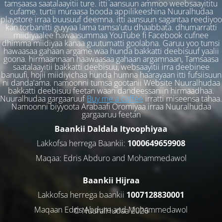
tamsaasa saatalaayitii ture. itti aansuun ammoo weebsaayititu
cufame. turtii muraasa booda appilikeeshina Nuuralhudaa
playstore irraa buusuuf deemna. itti aansuun sagantaa reediyoo
kan torbanitti guyyaa lama tamsa'utu dhaabbata. dhumarratti
miidiyaalee hawaasummaa YouTube fi Facebook cufnee
dhimma miidiyaa kanaa guutumatti goolabna. Garuu yoo tumsi
hawaasaa gahaan argame waa hunda bakkatti deebisuuf yaalii
goona. hirmaannaan haawaasaa gahaan argamnaan, Tamsaasa
saatalaayitii bakkatti deebisuu, websaayitii irra deebinee
banuufi, hojii miidiyichaa hunda humna haarayaan itti fufsiisuun
ni danda'ama. namoonni tumsa gootanii Website Nuuralhudaa
bakkatti deebisuu feetan waan dandeessaniin hirmaadhaa.
Nuuralhudaa gargaaruuf
Buy me a coffee
irratti miseensa tahaa.
Namoonni biyyoota Arabaafi Oromiyaa irraa Nuuralhudaa
gargaaruu feetan
Baankii Daldala Ityoophiyaa
Lakkofsa herrega Baankii:
1000649659908
Maqaa: Edris Abduro and Mohammedawol
Baankii Hijraa
Lakkofsa herrega baankii
1007128830001
Maqaan Edris Abduro and Muhammedawol
© NuuralHudaa 2026