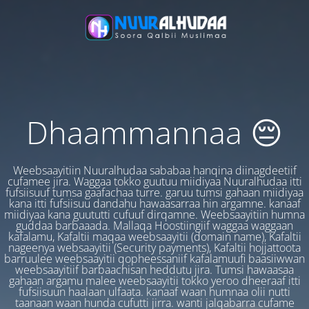
Dhaammannaa 😔
Weebsaayitiin Nuuralhudaa sababaa hanqina diinagdeetiif
cufamee jira. Waggaa tokko guutuu miidiyaa Nuuralhudaa itti
fufsiisuuf tumsa gaafachaa turre. garuu tumsi gahaan miidiyaa
kana itti fufsiisuu dandahu hawaasarraa hin argamne. kanaaf
miidiyaa kana guututti cufuuf dirqamne. Weebsaayitiin humna
guddaa barbaaada. Mallaqa Hoostiingiif waggaa waggaan
kafalamu, Kafaltii maqaa weebsaayitii (domain name), Kafaltii
nageenya websaayitii (Security payments), Kafaltii hojjattoota
barruulee weebsaayitii qopheessaniif kafalamuufi baasiiwwan
weebsaayitiif barbaachisan heddutu jira. Tumsi hawaasaa
gahaan argamu malee weebsaayitii tokko yeroo dheeraaf itti
fufsiisuun haalaan ulfaata. kanaaf waan humnaa olii nutti
taanaan waan hunda cufutti jirra. wanti jalqabarra cufame