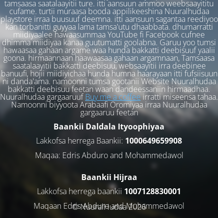
tamsaasa saatalaayitii ture. itti aansuun ammoo weebsaayititu
cufame. turtii muraasa booda appilikeeshina Nuuralhudaa
playstore irraa buusuuf deemna. itti aansuun sagantaa reediyoo
kan torbanitti guyyaa lama tamsa'utu dhaabbata. dhumarratti
miidiyaalee hawaasummaa YouTube fi Facebook cufnee
dhimma miidiyaa kanaa guutumatti goolabna. Garuu yoo tumsi
hawaasaa gahaan argame waa hunda bakkatti deebisuuf yaalii
goona. hirmaannaan haawaasaa gahaan argamnaan, Tamsaasa
saatalaayitii bakkatti deebisuu, websaayitii irra deebinee
banuufi, hojii miidiyichaa hunda humna haarayaan itti fufsiisuun
ni danda'ama. namoonni tumsa gootanii Website Nuuralhudaa
bakkatti deebisuu feetan waan dandeessaniin hirmaadhaa.
Nuuralhudaa gargaaruuf
Buy me a coffee
irratti miseensa tahaa.
Namoonni biyyoota Arabaafi Oromiyaa irraa Nuuralhudaa
gargaaruu feetan
Baankii Daldala Ityoophiyaa
Lakkofsa herrega Baankii:
1000649659908
Maqaa: Edris Abduro and Mohammedawol
Baankii Hijraa
Lakkofsa herrega baankii
1007128830001
Maqaan Edris Abduro and Muhammedawol
© NuuralHudaa 2026