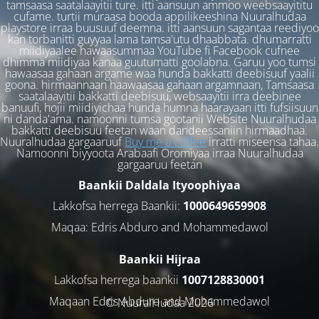
tamsaasa saatalaayitii ture. itti aansuun ammoo weebsaayititu
cufame. turtii muraasa booda appilikeeshina Nuuralhudaa
playstore irraa buusuuf deemna. itti aansuun sagantaa reediyoo
kan torbanitti guyyaa lama tamsa'utu dhaabbata. dhumarratti
miidiyaalee hawaasummaa YouTube fi Facebook cufnee
dhimma miidiyaa kanaa guutumatti goolabna. Garuu yoo tumsi
hawaasaa gahaan argame waa hunda bakkatti deebisuuf yaalii
goona. hirmaannaan haawaasaa gahaan argamnaan, Tamsaasa
saatalaayitii bakkatti deebisuu, websaayitii irra deebinee
banuufi, hojii miidiyichaa hunda humna haarayaan itti fufsiisuun
ni danda'ama. namoonni tumsa gootanii Website Nuuralhudaa
bakkatti deebisuu feetan waan dandeessaniin hirmaadhaa.
Nuuralhudaa gargaaruuf
Buy me a coffee
irratti miseensa tahaa.
Namoonni biyyoota Arabaafi Oromiyaa irraa Nuuralhudaa
gargaaruu feetan
Baankii Daldala Ityoophiyaa
Lakkofsa herrega Baankii:
1000649659908
Maqaa: Edris Abduro and Mohammedawol
Baankii Hijraa
Lakkofsa herrega baankii
1007128830001
Maqaan Edris Abduro and Muhammedawol
© NuuralHudaa 2026