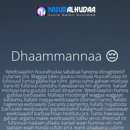
Dhaammannaa 😔
Weebsaayitiin Nuuralhudaa sababaa hanqina diinagdeetiif
cufamee jira. Waggaa tokko guutuu miidiyaa Nuuralhudaa itti
fufsiisuuf tumsa gaafachaa turre. garuu tumsi gahaan miidiyaa
kana itti fufsiisuu dandahu hawaasarraa hin argamne. kanaaf
miidiyaa kana guututti cufuuf dirqamne. Weebsaayitiin humna
guddaa barbaaada. Mallaqa Hoostiingiif waggaa waggaan
kafalamu, Kafaltii maqaa weebsaayitii (domain name), Kafaltii
nageenya websaayitii (Security payments), Kafaltii hojjattoota
barruulee weebsaayitii qopheessaniif kafalamuufi baasiiwwan
weebsaayitiif barbaachisan heddutu jira. Tumsi hawaasaa
gahaan argamu malee weebsaayitii tokko yeroo dheeraaf itti
fufsiisuun haalaan ulfaata. kanaaf waan humnaa olii nutti
taanaan waan hunda cufutti jirra. wanti jalqabarra cufame