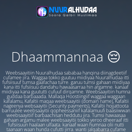
Dhaammannaa 😔
Weebsaayitiin Nuuralhudaa sababaa hanqina diinagdeetiif
cufamee jira. Waggaa tokko guutuu miidiyaa Nuuralhudaa itti
fufsiisuuf tumsa gaafachaa turre. garuu tumsi gahaan miidiyaa
kana itti fufsiisuu dandahu hawaasarraa hin argamne. kanaaf
miidiyaa kana guututti cufuuf dirqamne. Weebsaayitiin humna
guddaa barbaaada. Mallaqa Hoostiingiif waggaa waggaan
kafalamu, Kafaltii maqaa weebsaayitii (domain name), Kafaltii
nageenya websaayitii (Security payments), Kafaltii hojjattoota
barruulee weebsaayitii qopheessaniif kafalamuufi baasiiwwan
weebsaayitiif barbaachisan heddutu jira. Tumsi hawaasaa
gahaan argamu malee weebsaayitii tokko yeroo dheeraaf itti
fufsiisuun haalaan ulfaata. kanaaf waan humnaa olii nutti
taanaan waan hunda cufutti jirra. wanti jalqabarra cufame