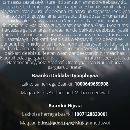
tamsaasa saatalaayitii ture. itti aansuun ammoo weebsaayititu
cufame. turtii muraasa booda appilikeeshina Nuuralhudaa
playstore irraa buusuuf deemna. itti aansuun sagantaa reediyoo
kan torbanitti guyyaa lama tamsa'utu dhaabbata. dhumarratti
miidiyaalee hawaasummaa YouTube fi Facebook cufnee
dhimma miidiyaa kanaa guutumatti goolabna. Garuu yoo tumsi
hawaasaa gahaan argame waa hunda bakkatti deebisuuf yaalii
goona. hirmaannaan haawaasaa gahaan argamnaan, Tamsaasa
saatalaayitii bakkatti deebisuu, websaayitii irra deebinee
banuufi, hojii miidiyichaa hunda humna haarayaan itti fufsiisuun
ni danda'ama. namoonni tumsa gootanii Website Nuuralhudaa
bakkatti deebisuu feetan waan dandeessaniin hirmaadhaa.
Nuuralhudaa gargaaruuf
Buy me a coffee
irratti miseensa tahaa.
Namoonni biyyoota Arabaafi Oromiyaa irraa Nuuralhudaa
gargaaruu feetan
Baankii Daldala Ityoophiyaa
Lakkofsa herrega Baankii:
1000649659908
Maqaa: Edris Abduro and Mohammedawol
Baankii Hijraa
Lakkofsa herrega baankii
1007128830001
Maqaan Edris Abduro and Muhammedawol
© NuuralHudaa 2026