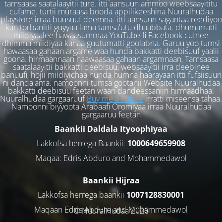
tamsaasa saatalaayitii ture. itti aansuun ammoo weebsaayititu
cufame. turtii muraasa booda appilikeeshina Nuuralhudaa
playstore irraa buusuuf deemna. itti aansuun sagantaa reediyoo
kan torbanitti guyyaa lama tamsa'utu dhaabbata. dhumarratti
miidiyaalee hawaasummaa YouTube fi Facebook cufnee
dhimma miidiyaa kanaa guutumatti goolabna. Garuu yoo tumsi
hawaasaa gahaan argame waa hunda bakkatti deebisuuf yaalii
goona. hirmaannaan haawaasaa gahaan argamnaan, Tamsaasa
saatalaayitii bakkatti deebisuu, websaayitii irra deebinee
banuufi, hojii miidiyichaa hunda humna haarayaan itti fufsiisuun
ni danda'ama. namoonni tumsa gootanii Website Nuuralhudaa
bakkatti deebisuu feetan waan dandeessaniin hirmaadhaa.
Nuuralhudaa gargaaruuf
Buy me a coffee
irratti miseensa tahaa.
Namoonni biyyoota Arabaafi Oromiyaa irraa Nuuralhudaa
gargaaruu feetan
Baankii Daldala Ityoophiyaa
Lakkofsa herrega Baankii:
1000649659908
Maqaa: Edris Abduro and Mohammedawol
Baankii Hijraa
Lakkofsa herrega baankii
1007128830001
Maqaan Edris Abduro and Muhammedawol
© NuuralHudaa 2026