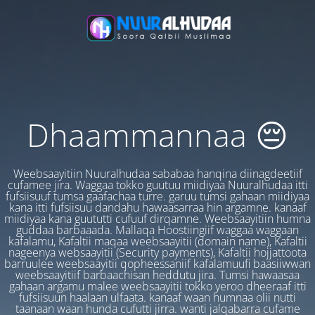
Dhaammannaa 😔
Weebsaayitiin Nuuralhudaa sababaa hanqina diinagdeetiif
cufamee jira. Waggaa tokko guutuu miidiyaa Nuuralhudaa itti
fufsiisuuf tumsa gaafachaa turre. garuu tumsi gahaan miidiyaa
kana itti fufsiisuu dandahu hawaasarraa hin argamne. kanaaf
miidiyaa kana guututti cufuuf dirqamne. Weebsaayitiin humna
guddaa barbaaada. Mallaqa Hoostiingiif waggaa waggaan
kafalamu, Kafaltii maqaa weebsaayitii (domain name), Kafaltii
nageenya websaayitii (Security payments), Kafaltii hojjattoota
barruulee weebsaayitii qopheessaniif kafalamuufi baasiiwwan
weebsaayitiif barbaachisan heddutu jira. Tumsi hawaasaa
gahaan argamu malee weebsaayitii tokko yeroo dheeraaf itti
fufsiisuun haalaan ulfaata. kanaaf waan humnaa olii nutti
taanaan waan hunda cufutti jirra. wanti jalqabarra cufame