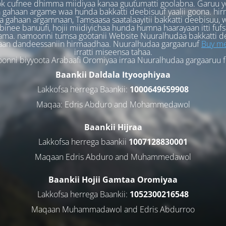
k cufnee dhimma miidiyaa kanaa guutumatti goolabna. Garuu y
 gahaan argame waa hunda bakkatti deebisuuf yaalii goona. hi
 gahaan argamnaan, Tamsaasa saatalaayitii bakkatti deebisuu, w
binee banuufi, hojii miidiyichaa hunda humna haarayaan itti fufs
ama. namoonni tumsa gootanii Website Nuuralhudaa bakkatti d
aan dandeessaniin hirmaadhaa. Nuuralhudaa gargaaruuf
Buy me
irratti miseensa tahaa.
nni biyyoota Arabaafi Oromiyaa irraa Nuuralhudaa gargaaruu 
Baankii Daldala Ityoophiyaa
Lakkofsa herrega Baankii:
1000649659908
Maqaa: Edris Abduro and Mohammedawol
Baankii Hijraa
Lakkofsa herrega baankii
1007128830001
Maqaan Edris Abduro and Muhammedawol
Baankii Hojii Gamtaa Oromiyaa
Lakkofsa herrega Baankii:
1052300216548
Maqaan Muhammadawol and Edris Abdurroo