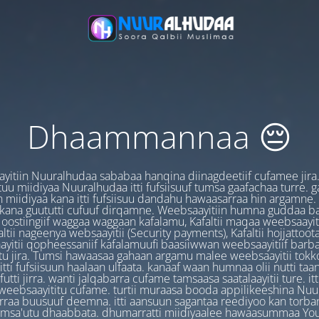
Dhaammannaa 😔
yitiin Nuuralhudaa sababaa hanqina diinagdeetiif cufamee jira
uu miidiyaa Nuuralhudaa itti fufsiisuuf tumsa gaafachaa turre. 
 miidiyaa kana itti fufsiisuu dandahu hawaasarraa hin argamne.
 kana guututti cufuuf dirqamne. Weebsaayitiin humna guddaa b
oostiingiif waggaa waggaan kafalamu, Kafaltii maqaa weebsaayit
ltii nageenya websaayitii (Security payments), Kafaltii hojjattoo
yitii qopheessaniif kafalamuufi baasiiwwan weebsaayitiif barb
u jira. Tumsi hawaasaa gahaan argamu malee weebsaayitii tokk
itti fufsiisuun haalaan ulfaata. kanaaf waan humnaa olii nutti ta
utti jirra. wanti jalqabarra cufame tamsaasa saatalaayitii ture. it
ebsaayititu cufame. turtii muraasa booda appilikeeshina Nu
irraa buusuuf deemna. itti aansuun sagantaa reediyoo kan torban
amsa'utu dhaabbata. dhumarratti miidiyaalee hawaasummaa You