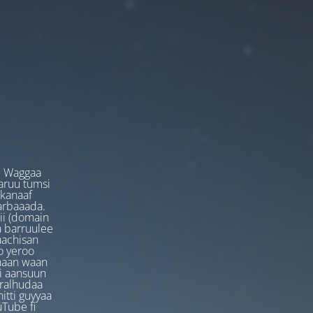
. Waggaa
garuu tumsi
 kanaaf
arbaaada.
ii (domain
ta barruulee
aachisan
o yeroo
anaan waan
ti aansuun
uralhudaa
itti guyyaa
Tube fi