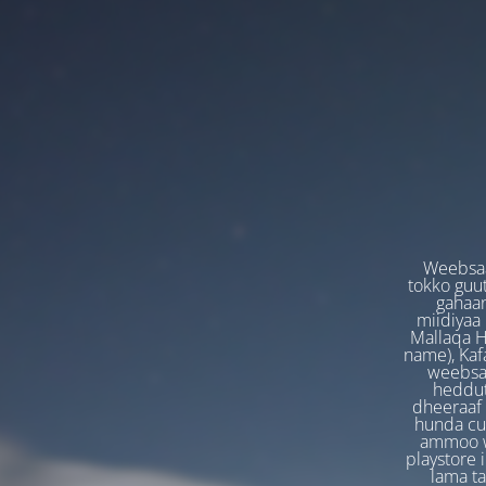
Weebsaa
tokko guut
gahaan
miidiyaa
Mallaqa H
name), Kafa
weebsaa
heddut
dheeraaf 
hunda cuf
ammoo we
playstore 
lama t