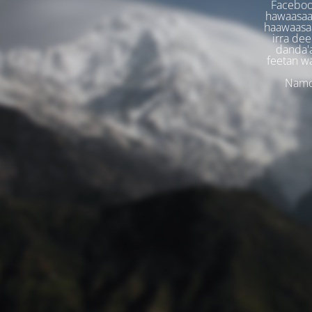
Faceboo
hawaasaa
haawaasaa
irra dee
danda'
feetan w
Namoo