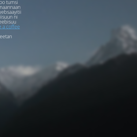
oo tumsi
rmaannaan
ebsaayitii
iisuun ni
eebisuu
 a coffee
feetan