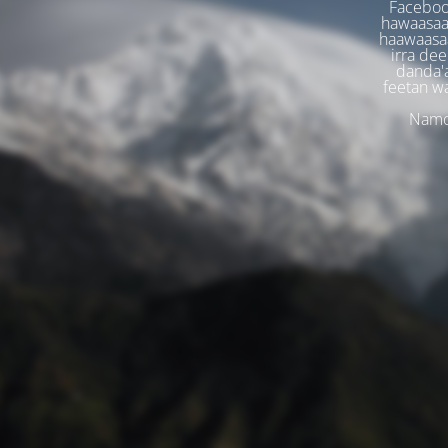
Faceboo
hawaasaa
haawaasaa
irra dee
danda'
feetan w
Namoo