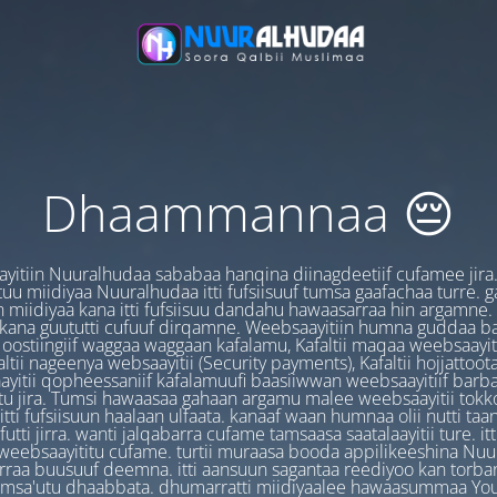
Dhaammannaa 😔
yitiin Nuuralhudaa sababaa hanqina diinagdeetiif cufamee jira
uu miidiyaa Nuuralhudaa itti fufsiisuuf tumsa gaafachaa turre. 
 miidiyaa kana itti fufsiisuu dandahu hawaasarraa hin argamne.
 kana guututti cufuuf dirqamne. Weebsaayitiin humna guddaa b
oostiingiif waggaa waggaan kafalamu, Kafaltii maqaa weebsaayit
ltii nageenya websaayitii (Security payments), Kafaltii hojjattoo
yitii qopheessaniif kafalamuufi baasiiwwan weebsaayitiif barb
u jira. Tumsi hawaasaa gahaan argamu malee weebsaayitii tokk
itti fufsiisuun haalaan ulfaata. kanaaf waan humnaa olii nutti ta
utti jirra. wanti jalqabarra cufame tamsaasa saatalaayitii ture. it
ebsaayititu cufame. turtii muraasa booda appilikeeshina Nu
irraa buusuuf deemna. itti aansuun sagantaa reediyoo kan torban
amsa'utu dhaabbata. dhumarratti miidiyaalee hawaasummaa You