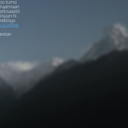
oo tumsi
rmaannaan
ebsaayitii
iisuun ni
eebisuu
 a coffee
feetan