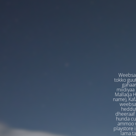
Weebsaa
tokko guut
gahaan
miidiyaa
Mallaqa H
name), Kafa
weebsaa
heddut
dheeraaf 
hunda cuf
ammoo we
playstore 
lama t