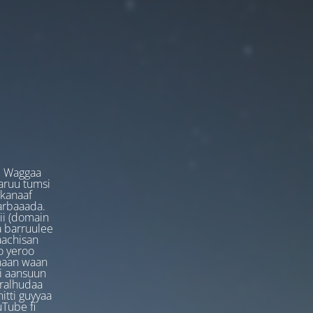
. Waggaa
garuu tumsi
 kanaaf
arbaaada.
ii (domain
ta barruulee
aachisan
o yeroo
anaan waan
ti aansuun
uralhudaa
itti guyyaa
Tube fi