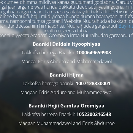
k cufnee dhimma miidiyaa kanaa guutumatti goolabna. Garuu y
 gahaan argame waa hunda bakkatti deebisuuf yaalii goona. hi
 gahaan argamnaan, Tamsaasa saatalaayitii bakkatti deebisuu, w
binee banuufi, hojii miidiyichaa hunda humna haarayaan itti fufs
ama. namoonni tumsa gootanii Website Nuuralhudaa bakkatti d
aan dandeessaniin hirmaadhaa. Nuuralhudaa gargaaruuf
Buy me
irratti miseensa tahaa.
nni biyyoota Arabaafi Oromiyaa irraa Nuuralhudaa gargaaruu 
Baankii Daldala Ityoophiyaa
Lakkofsa herrega Baankii:
1000649659908
Maqaa: Edris Abduro and Mohammedawol
Baankii Hijraa
Lakkofsa herrega baankii
1007128830001
Maqaan Edris Abduro and Muhammedawol
Baankii Hojii Gamtaa Oromiyaa
Lakkofsa herrega Baankii:
1052300216548
Maqaan Muhammadawol and Edris Abdurroo