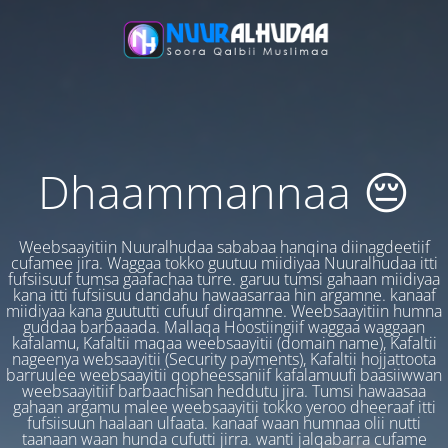
Dhaammannaa 😔
Weebsaayitiin Nuuralhudaa sababaa hanqina diinagdeetiif
cufamee jira. Waggaa tokko guutuu miidiyaa Nuuralhudaa itti
fufsiisuuf tumsa gaafachaa turre. garuu tumsi gahaan miidiyaa
kana itti fufsiisuu dandahu hawaasarraa hin argamne. kanaaf
miidiyaa kana guututti cufuuf dirqamne. Weebsaayitiin humna
guddaa barbaaada. Mallaqa Hoostiingiif waggaa waggaan
kafalamu, Kafaltii maqaa weebsaayitii (domain name), Kafaltii
nageenya websaayitii (Security payments), Kafaltii hojjattoota
barruulee weebsaayitii qopheessaniif kafalamuufi baasiiwwan
weebsaayitiif barbaachisan heddutu jira. Tumsi hawaasaa
gahaan argamu malee weebsaayitii tokko yeroo dheeraaf itti
fufsiisuun haalaan ulfaata. kanaaf waan humnaa olii nutti
taanaan waan hunda cufutti jirra. wanti jalqabarra cufame