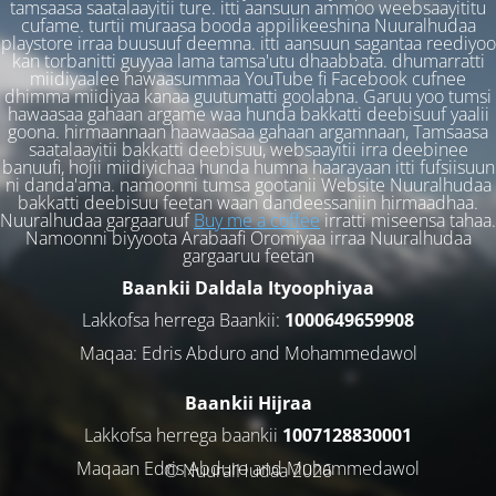
tamsaasa saatalaayitii ture. itti aansuun ammoo weebsaayititu
cufame. turtii muraasa booda appilikeeshina Nuuralhudaa
playstore irraa buusuuf deemna. itti aansuun sagantaa reediyoo
kan torbanitti guyyaa lama tamsa'utu dhaabbata. dhumarratti
miidiyaalee hawaasummaa YouTube fi Facebook cufnee
dhimma miidiyaa kanaa guutumatti goolabna. Garuu yoo tumsi
hawaasaa gahaan argame waa hunda bakkatti deebisuuf yaalii
goona. hirmaannaan haawaasaa gahaan argamnaan, Tamsaasa
saatalaayitii bakkatti deebisuu, websaayitii irra deebinee
banuufi, hojii miidiyichaa hunda humna haarayaan itti fufsiisuun
ni danda'ama. namoonni tumsa gootanii Website Nuuralhudaa
bakkatti deebisuu feetan waan dandeessaniin hirmaadhaa.
Nuuralhudaa gargaaruuf
Buy me a coffee
irratti miseensa tahaa.
Namoonni biyyoota Arabaafi Oromiyaa irraa Nuuralhudaa
gargaaruu feetan
Baankii Daldala Ityoophiyaa
Lakkofsa herrega Baankii:
1000649659908
Maqaa: Edris Abduro and Mohammedawol
Baankii Hijraa
Lakkofsa herrega baankii
1007128830001
Maqaan Edris Abduro and Muhammedawol
© NuuralHudaa 2026