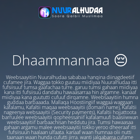
Dhaammannaa 😔
Weebsaayitiin Nuuralhudaa sababaa hanqina diinagdeetiif
cufamee jira. Waggaa tokko guutuu miidiyaa Nuuralhudaa itti
fufsiisuuf tumsa gaafachaa turre. garuu tumsi gahaan miidiyaa
kana itti fufsiisuu dandahu hawaasarraa hin argamne. kanaaf
miidiyaa kana guututti cufuuf dirqamne. Weebsaayitiin humna
guddaa barbaaada. Mallaqa Hoostiingiif waggaa waggaan
kafalamu, Kafaltii maqaa weebsaayitii (domain name), Kafaltii
nageenya websaayitii (Security payments), Kafaltii hojjattoota
barruulee weebsaayitii qopheessaniif kafalamuufi baasiiwwan
weebsaayitiif barbaachisan heddutu jira. Tumsi hawaasaa
gahaan argamu malee weebsaayitii tokko yeroo dheeraaf itti
fufsiisuun haalaan ulfaata. kanaaf waan humnaa olii nutti
taanaan waan hunda cufutti jirra. wanti jalqabarra cufame