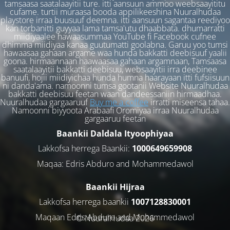
tamsaasa saatalaayitii ture. itti aansuun ammoo weebsaayititu
cufame. turtii muraasa booda appilikeeshina Nuuralhudaa
playstore irraa buusuuf deemna. itti aansuun sagantaa reediyoo
kan torbanitti guyyaa lama tamsa'utu dhaabbata. dhumarratti
miidiyaalee hawaasummaa YouTube fi Facebook cufnee
dhimma miidiyaa kanaa guutumatti goolabna. Garuu yoo tumsi
hawaasaa gahaan argame waa hunda bakkatti deebisuuf yaalii
goona. hirmaannaan haawaasaa gahaan argamnaan, Tamsaasa
saatalaayitii bakkatti deebisuu, websaayitii irra deebinee
banuufi, hojii miidiyichaa hunda humna haarayaan itti fufsiisuun
ni danda'ama. namoonni tumsa gootanii Website Nuuralhudaa
bakkatti deebisuu feetan waan dandeessaniin hirmaadhaa.
Nuuralhudaa gargaaruuf
Buy me a coffee
irratti miseensa tahaa.
Namoonni biyyoota Arabaafi Oromiyaa irraa Nuuralhudaa
gargaaruu feetan
Baankii Daldala Ityoophiyaa
Lakkofsa herrega Baankii:
1000649659908
Maqaa: Edris Abduro and Mohammedawol
Baankii Hijraa
Lakkofsa herrega baankii
1007128830001
Maqaan Edris Abduro and Muhammedawol
© NuuralHudaa 2026