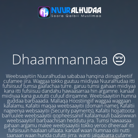
Dhaammannaa 😔
Weebsaayitiin Nuuralhudaa sababaa hanqina diinagdeetiif
cufamee jira. Waggaa tokko guutuu miidiyaa Nuuralhudaa itti
fufsiisuuf tumsa gaafachaa turre. garuu tumsi gahaan miidiyaa
kana itti fufsiisuu dandahu hawaasarraa hin argamne. kanaaf
miidiyaa kana guututti cufuuf dirqamne. Weebsaayitiin humna
guddaa barbaaada. Mallaqa Hoostiingiif waggaa waggaan
kafalamu, Kafaltii maqaa weebsaayitii (domain name), Kafaltii
nageenya websaayitii (Security payments), Kafaltii hojjattoota
barruulee weebsaayitii qopheessaniif kafalamuufi baasiiwwan
weebsaayitiif barbaachisan heddutu jira. Tumsi hawaasaa
gahaan argamu malee weebsaayitii tokko yeroo dheeraaf itti
fufsiisuun haalaan ulfaata. kanaaf waan humnaa olii nutti
taanaan waan hunda cufutti jirra. wanti jalqabarra cufame