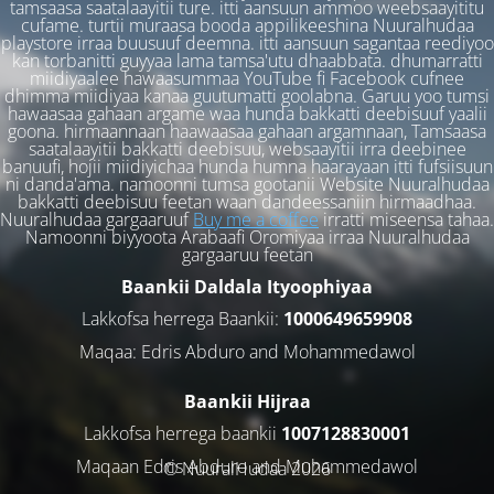
tamsaasa saatalaayitii ture. itti aansuun ammoo weebsaayititu
cufame. turtii muraasa booda appilikeeshina Nuuralhudaa
playstore irraa buusuuf deemna. itti aansuun sagantaa reediyoo
kan torbanitti guyyaa lama tamsa'utu dhaabbata. dhumarratti
miidiyaalee hawaasummaa YouTube fi Facebook cufnee
dhimma miidiyaa kanaa guutumatti goolabna. Garuu yoo tumsi
hawaasaa gahaan argame waa hunda bakkatti deebisuuf yaalii
goona. hirmaannaan haawaasaa gahaan argamnaan, Tamsaasa
saatalaayitii bakkatti deebisuu, websaayitii irra deebinee
banuufi, hojii miidiyichaa hunda humna haarayaan itti fufsiisuun
ni danda'ama. namoonni tumsa gootanii Website Nuuralhudaa
bakkatti deebisuu feetan waan dandeessaniin hirmaadhaa.
Nuuralhudaa gargaaruuf
Buy me a coffee
irratti miseensa tahaa.
Namoonni biyyoota Arabaafi Oromiyaa irraa Nuuralhudaa
gargaaruu feetan
Baankii Daldala Ityoophiyaa
Lakkofsa herrega Baankii:
1000649659908
Maqaa: Edris Abduro and Mohammedawol
Baankii Hijraa
Lakkofsa herrega baankii
1007128830001
Maqaan Edris Abduro and Muhammedawol
© NuuralHudaa 2026