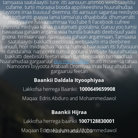
tamsaasa saatalaayitii ture. itti aansuun ammoo weebsaayititu
cufame. turtii muraasa booda appilikeeshina Nuuralhudaa
playstore irraa buusuuf deemna. itti aansuun sagantaa reediyoo
kan torbanitti guyyaa lama tamsa'utu dhaabbata. dhumarratti
miidiyaalee hawaasummaa YouTube fi Facebook cufnee
dhimma miidiyaa kanaa guutumatti goolabna. Garuu yoo tumsi
hawaasaa gahaan argame waa hunda bakkatti deebisuuf yaalii
goona. hirmaannaan haawaasaa gahaan argamnaan, Tamsaasa
saatalaayitii bakkatti deebisuu, websaayitii irra deebinee
banuufi, hojii miidiyichaa hunda humna haarayaan itti fufsiisuun
ni danda'ama. namoonni tumsa gootanii Website Nuuralhudaa
bakkatti deebisuu feetan waan dandeessaniin hirmaadhaa.
Nuuralhudaa gargaaruuf
Buy me a coffee
irratti miseensa tahaa.
Namoonni biyyoota Arabaafi Oromiyaa irraa Nuuralhudaa
gargaaruu feetan
Baankii Daldala Ityoophiyaa
Lakkofsa herrega Baankii:
1000649659908
Maqaa: Edris Abduro and Mohammedawol
Baankii Hijraa
Lakkofsa herrega baankii
1007128830001
Maqaan Edris Abduro and Muhammedawol
© NuuralHudaa 2026