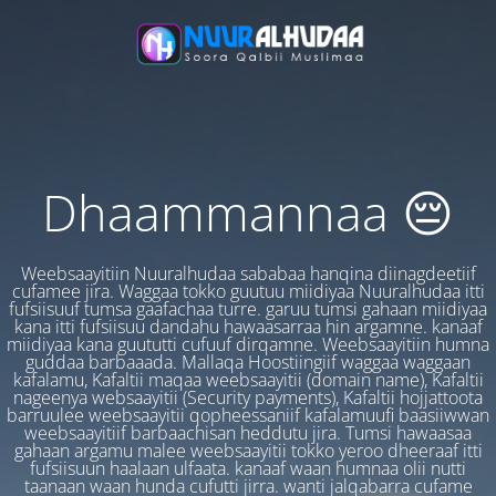
Dhaammannaa 😔
Weebsaayitiin Nuuralhudaa sababaa hanqina diinagdeetiif
cufamee jira. Waggaa tokko guutuu miidiyaa Nuuralhudaa itti
fufsiisuuf tumsa gaafachaa turre. garuu tumsi gahaan miidiyaa
kana itti fufsiisuu dandahu hawaasarraa hin argamne. kanaaf
miidiyaa kana guututti cufuuf dirqamne. Weebsaayitiin humna
guddaa barbaaada. Mallaqa Hoostiingiif waggaa waggaan
kafalamu, Kafaltii maqaa weebsaayitii (domain name), Kafaltii
nageenya websaayitii (Security payments), Kafaltii hojjattoota
barruulee weebsaayitii qopheessaniif kafalamuufi baasiiwwan
weebsaayitiif barbaachisan heddutu jira. Tumsi hawaasaa
gahaan argamu malee weebsaayitii tokko yeroo dheeraaf itti
fufsiisuun haalaan ulfaata. kanaaf waan humnaa olii nutti
taanaan waan hunda cufutti jirra. wanti jalqabarra cufame