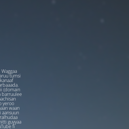
. Waggaa
garuu tumsi
 kanaaf
arbaaada.
ii (domain
ta barruulee
aachisan
o yeroo
anaan waan
ti aansuun
uralhudaa
itti guyyaa
Tube fi