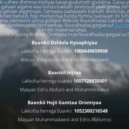
k cufnee dhimma miidiyaa kanaa guutumatti goolabna. Garuu y
 gahaan argame waa hunda bakkatti deebisuuf yaalii goona. hi
 gahaan argamnaan, Tamsaasa saatalaayitii bakkatti deebisuu, w
binee banuufi, hojii miidiyichaa hunda humna haarayaan itti fufs
ama. namoonni tumsa gootanii Website Nuuralhudaa bakkatti d
aan dandeessaniin hirmaadhaa. Nuuralhudaa gargaaruuf
Buy me
irratti miseensa tahaa.
nni biyyoota Arabaafi Oromiyaa irraa Nuuralhudaa gargaaruu 
Baankii Daldala Ityoophiyaa
Lakkofsa herrega Baankii:
1000649659908
Maqaa: Edris Abduro and Mohammedawol
Baankii Hijraa
Lakkofsa herrega baankii
1007128830001
Maqaan Edris Abduro and Muhammedawol
Baankii Hojii Gamtaa Oromiyaa
Lakkofsa herrega Baankii:
1052300216548
Maqaan Muhammadawol and Edris Abdurroo