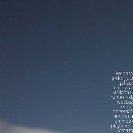
Weebsaa
tokko guut
gahaan
miidiyaa
Mallaqa H
name), Kafa
weebsaa
heddut
dheeraaf 
hunda cuf
ammoo we
playstore 
lama t