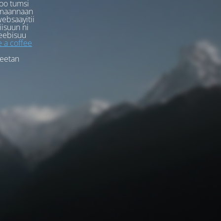
oo tumsi
rmaannaan
ebsaayitii
iisuun ni
eebisuu
 a coffee
feetan