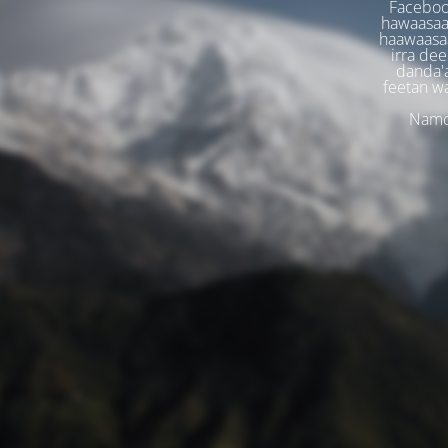
Faceboo
hawaasaa
haawaasaa
irra dee
danda'
feetan w
Namoo