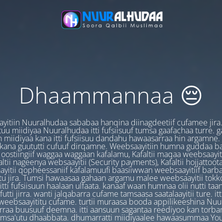
Dhaammannaa 😔
yitiin Nuuralhudaa sababaa hanqina diinagdeetiif cufamee jira
uu miidiyaa Nuuralhudaa itti fufsiisuuf tumsa gaafachaa turre. 
 miidiyaa kana itti fufsiisuu dandahu hawaasarraa hin argamne.
 kana guututti cufuuf dirqamne. Weebsaayitiin humna guddaa b
oostiingiif waggaa waggaan kafalamu, Kafaltii maqaa weebsaayit
ltii nageenya websaayitii (Security payments), Kafaltii hojjattoo
yitii qopheessaniif kafalamuufi baasiiwwan weebsaayitiif barb
u jira. Tumsi hawaasaa gahaan argamu malee weebsaayitii tokk
itti fufsiisuun haalaan ulfaata. kanaaf waan humnaa olii nutti ta
utti jirra. wanti jalqabarra cufame tamsaasa saatalaayitii ture. it
ebsaayititu cufame. turtii muraasa booda appilikeeshina Nu
irraa buusuuf deemna. itti aansuun sagantaa reediyoo kan torban
amsa'utu dhaabbata. dhumarratti miidiyaalee hawaasummaa You