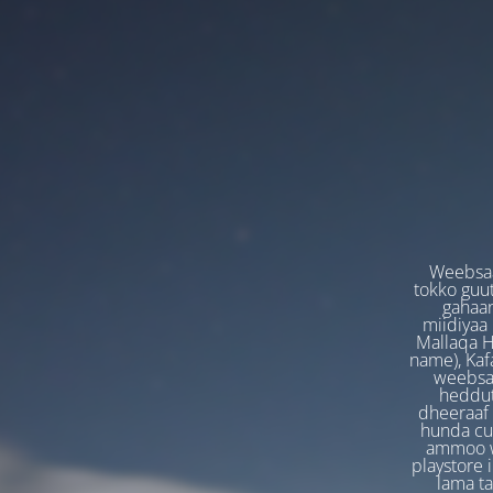
Weebsaa
tokko guut
gahaan
miidiyaa
Mallaqa H
name), Kafa
weebsaa
heddut
dheeraaf 
hunda cuf
ammoo we
playstore 
lama t