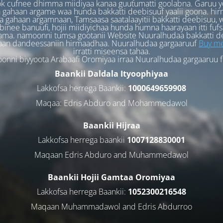
k cufnee dhimma miidiyaa kanaa guutumatti goolabna. Garuu y
 gahaan argame waa hunda bakkatti deebisuuf yaalii goona. hi
 gahaan argamnaan, Tamsaasa saatalaayitii bakkatti deebisuu, w
binee banuufi, hojii miidiyichaa hunda humna haarayaan itti fufs
ama. namoonni tumsa gootanii Website Nuuralhudaa bakkatti d
aan dandeessaniin hirmaadhaa. Nuuralhudaa gargaaruuf
Buy me
irratti miseensa tahaa.
nni biyyoota Arabaafi Oromiyaa irraa Nuuralhudaa gargaaruu 
Baankii Daldala Ityoophiyaa
Lakkofsa herrega Baankii:
1000649659908
Maqaa: Edris Abduro and Mohammedawol
Baankii Hijraa
Lakkofsa herrega baankii
1007128830001
Maqaan Edris Abduro and Muhammedawol
Baankii Hojii Gamtaa Oromiyaa
Lakkofsa herrega Baankii:
1052300216548
Maqaan Muhammadawol and Edris Abdurroo