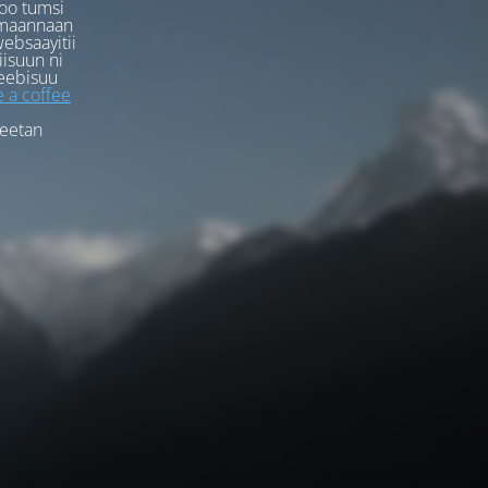
oo tumsi
rmaannaan
ebsaayitii
iisuun ni
eebisuu
 a coffee
feetan