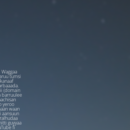
. Waggaa
garuu tumsi
 kanaaf
arbaaada.
ii (domain
ta barruulee
aachisan
o yeroo
anaan waan
ti aansuun
uralhudaa
itti guyyaa
Tube fi