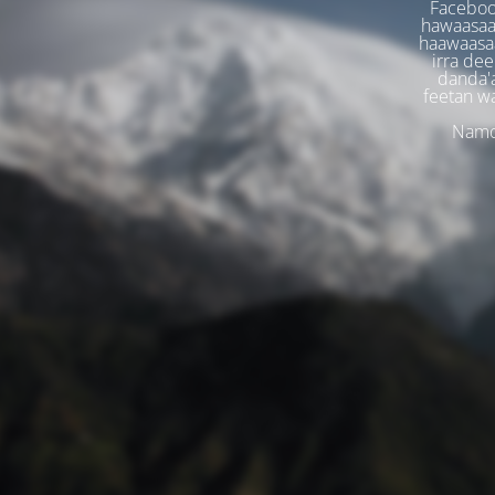
Faceboo
hawaasaa
haawaasaa
irra dee
danda'
feetan w
Namoo