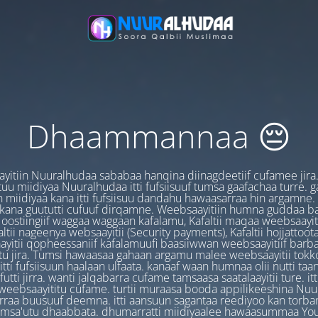
Dhaammannaa 😔
yitiin Nuuralhudaa sababaa hanqina diinagdeetiif cufamee jira
uu miidiyaa Nuuralhudaa itti fufsiisuuf tumsa gaafachaa turre. 
 miidiyaa kana itti fufsiisuu dandahu hawaasarraa hin argamne.
 kana guututti cufuuf dirqamne. Weebsaayitiin humna guddaa b
oostiingiif waggaa waggaan kafalamu, Kafaltii maqaa weebsaayit
ltii nageenya websaayitii (Security payments), Kafaltii hojjattoo
yitii qopheessaniif kafalamuufi baasiiwwan weebsaayitiif barb
u jira. Tumsi hawaasaa gahaan argamu malee weebsaayitii tokk
itti fufsiisuun haalaan ulfaata. kanaaf waan humnaa olii nutti ta
utti jirra. wanti jalqabarra cufame tamsaasa saatalaayitii ture. it
ebsaayititu cufame. turtii muraasa booda appilikeeshina Nu
irraa buusuuf deemna. itti aansuun sagantaa reediyoo kan torban
amsa'utu dhaabbata. dhumarratti miidiyaalee hawaasummaa You