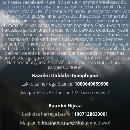
tamsaasa saatalaayitii ture. itti aansuun ammoo weebsaayititu
cufame. turtii muraasa booda appilikeeshina Nuuralhudaa
playstore irraa buusuuf deemna. itti aansuun sagantaa reediyoo
kan torbanitti guyyaa lama tamsa'utu dhaabbata. dhumarratti
miidiyaalee hawaasummaa YouTube fi Facebook cufnee
dhimma miidiyaa kanaa guutumatti goolabna. Garuu yoo tumsi
hawaasaa gahaan argame waa hunda bakkatti deebisuuf yaalii
goona. hirmaannaan haawaasaa gahaan argamnaan, Tamsaasa
saatalaayitii bakkatti deebisuu, websaayitii irra deebinee
banuufi, hojii miidiyichaa hunda humna haarayaan itti fufsiisuun
ni danda'ama. namoonni tumsa gootanii Website Nuuralhudaa
bakkatti deebisuu feetan waan dandeessaniin hirmaadhaa.
Nuuralhudaa gargaaruuf
Buy me a coffee
irratti miseensa tahaa.
Namoonni biyyoota Arabaafi Oromiyaa irraa Nuuralhudaa
gargaaruu feetan
Baankii Daldala Ityoophiyaa
Lakkofsa herrega Baankii:
1000649659908
Maqaa: Edris Abduro and Mohammedawol
Baankii Hijraa
Lakkofsa herrega baankii
1007128830001
Maqaan Edris Abduro and Muhammedawol
© NuuralHudaa 2026