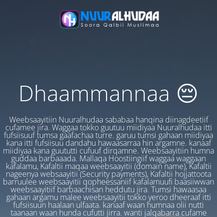
Dhaammannaa 😔
Weebsaayitiin Nuuralhudaa sababaa hanqina diinagdeetiif
cufamee jira. Waggaa tokko guutuu miidiyaa Nuuralhudaa itti
fufsiisuuf tumsa gaafachaa turre. garuu tumsi gahaan miidiyaa
kana itti fufsiisuu dandahu hawaasarraa hin argamne. kanaaf
miidiyaa kana guututti cufuuf dirqamne. Weebsaayitiin humna
guddaa barbaaada. Mallaqa Hoostiingiif waggaa waggaan
kafalamu, Kafaltii maqaa weebsaayitii (domain name), Kafaltii
nageenya websaayitii (Security payments), Kafaltii hojjattoota
barruulee weebsaayitii qopheessaniif kafalamuufi baasiiwwan
weebsaayitiif barbaachisan heddutu jira. Tumsi hawaasaa
gahaan argamu malee weebsaayitii tokko yeroo dheeraaf itti
fufsiisuun haalaan ulfaata. kanaaf waan humnaa olii nutti
taanaan waan hunda cufutti jirra. wanti jalqabarra cufame