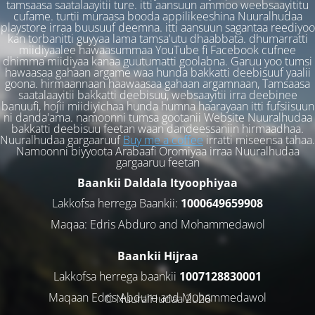
tamsaasa saatalaayitii ture. itti aansuun ammoo weebsaayititu
cufame. turtii muraasa booda appilikeeshina Nuuralhudaa
playstore irraa buusuuf deemna. itti aansuun sagantaa reediyoo
kan torbanitti guyyaa lama tamsa'utu dhaabbata. dhumarratti
miidiyaalee hawaasummaa YouTube fi Facebook cufnee
dhimma miidiyaa kanaa guutumatti goolabna. Garuu yoo tumsi
hawaasaa gahaan argame waa hunda bakkatti deebisuuf yaalii
goona. hirmaannaan haawaasaa gahaan argamnaan, Tamsaasa
saatalaayitii bakkatti deebisuu, websaayitii irra deebinee
banuufi, hojii miidiyichaa hunda humna haarayaan itti fufsiisuun
ni danda'ama. namoonni tumsa gootanii Website Nuuralhudaa
bakkatti deebisuu feetan waan dandeessaniin hirmaadhaa.
Nuuralhudaa gargaaruuf
Buy me a coffee
irratti miseensa tahaa.
Namoonni biyyoota Arabaafi Oromiyaa irraa Nuuralhudaa
gargaaruu feetan
Baankii Daldala Ityoophiyaa
Lakkofsa herrega Baankii:
1000649659908
Maqaa: Edris Abduro and Mohammedawol
Baankii Hijraa
Lakkofsa herrega baankii
1007128830001
Maqaan Edris Abduro and Muhammedawol
© NuuralHudaa 2026