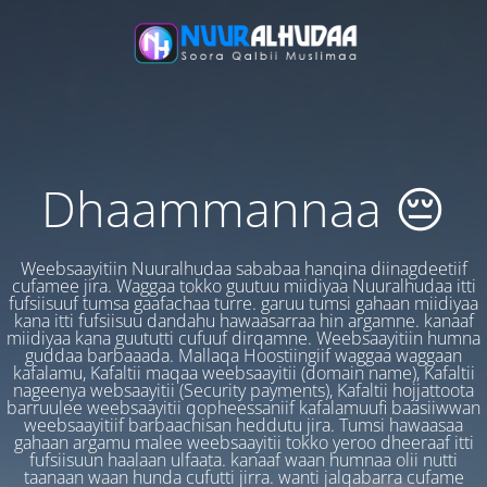
Dhaammannaa 😔
Weebsaayitiin Nuuralhudaa sababaa hanqina diinagdeetiif
cufamee jira. Waggaa tokko guutuu miidiyaa Nuuralhudaa itti
fufsiisuuf tumsa gaafachaa turre. garuu tumsi gahaan miidiyaa
kana itti fufsiisuu dandahu hawaasarraa hin argamne. kanaaf
miidiyaa kana guututti cufuuf dirqamne. Weebsaayitiin humna
guddaa barbaaada. Mallaqa Hoostiingiif waggaa waggaan
kafalamu, Kafaltii maqaa weebsaayitii (domain name), Kafaltii
nageenya websaayitii (Security payments), Kafaltii hojjattoota
barruulee weebsaayitii qopheessaniif kafalamuufi baasiiwwan
weebsaayitiif barbaachisan heddutu jira. Tumsi hawaasaa
gahaan argamu malee weebsaayitii tokko yeroo dheeraaf itti
fufsiisuun haalaan ulfaata. kanaaf waan humnaa olii nutti
taanaan waan hunda cufutti jirra. wanti jalqabarra cufame