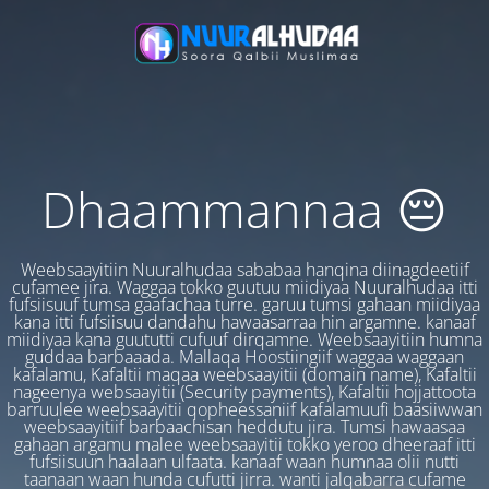
Dhaammannaa 😔
Weebsaayitiin Nuuralhudaa sababaa hanqina diinagdeetiif
cufamee jira. Waggaa tokko guutuu miidiyaa Nuuralhudaa itti
fufsiisuuf tumsa gaafachaa turre. garuu tumsi gahaan miidiyaa
kana itti fufsiisuu dandahu hawaasarraa hin argamne. kanaaf
miidiyaa kana guututti cufuuf dirqamne. Weebsaayitiin humna
guddaa barbaaada. Mallaqa Hoostiingiif waggaa waggaan
kafalamu, Kafaltii maqaa weebsaayitii (domain name), Kafaltii
nageenya websaayitii (Security payments), Kafaltii hojjattoota
barruulee weebsaayitii qopheessaniif kafalamuufi baasiiwwan
weebsaayitiif barbaachisan heddutu jira. Tumsi hawaasaa
gahaan argamu malee weebsaayitii tokko yeroo dheeraaf itti
fufsiisuun haalaan ulfaata. kanaaf waan humnaa olii nutti
taanaan waan hunda cufutti jirra. wanti jalqabarra cufame