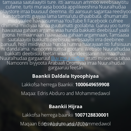
tamsaasa saatalaayitii ture. itti aansuun ammoo weebsaayititu
cufame. turtii muraasa booda appilikeeshina Nuuralhudaa
playstore irraa buusuuf deemna. itti aansuun sagantaa reediyoo
kan torbanitti guyyaa lama tamsa'utu dhaabbata. dhumarratti
miidiyaalee hawaasummaa YouTube fi Facebook cufnee
dhimma miidiyaa kanaa guutumatti goolabna. Garuu yoo tumsi
hawaasaa gahaan argame waa hunda bakkatti deebisuuf yaalii
goona. hirmaannaan haawaasaa gahaan argamnaan, Tamsaasa
saatalaayitii bakkatti deebisuu, websaayitii irra deebinee
banuufi, hojii miidiyichaa hunda humna haarayaan itti fufsiisuun
ni danda'ama. namoonni tumsa gootanii Website Nuuralhudaa
bakkatti deebisuu feetan waan dandeessaniin hirmaadhaa.
Nuuralhudaa gargaaruuf
Buy me a coffee
irratti miseensa tahaa.
Namoonni biyyoota Arabaafi Oromiyaa irraa Nuuralhudaa
gargaaruu feetan
Baankii Daldala Ityoophiyaa
Lakkofsa herrega Baankii:
1000649659908
Maqaa: Edris Abduro and Mohammedawol
Baankii Hijraa
Lakkofsa herrega baankii
1007128830001
Maqaan Edris Abduro and Muhammedawol
© NuuralHudaa 2026