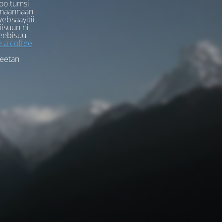
oo tumsi
rmaannaan
ebsaayitii
iisuun ni
eebisuu
 a coffee
feetan