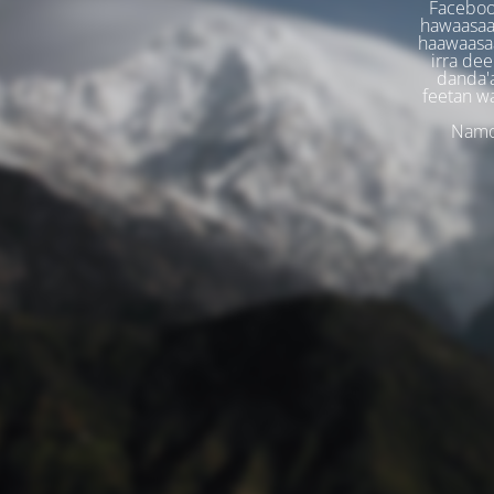
Faceboo
hawaasaa
haawaasaa
irra dee
danda'
feetan w
Namoo