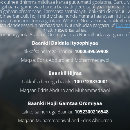
k cufnee dhimma miidiyaa kanaa guutumatti goolabna. Garuu y
 gahaan argame waa hunda bakkatti deebisuuf yaalii goona. hi
 gahaan argamnaan, Tamsaasa saatalaayitii bakkatti deebisuu, w
binee banuufi, hojii miidiyichaa hunda humna haarayaan itti fufs
ama. namoonni tumsa gootanii Website Nuuralhudaa bakkatti d
aan dandeessaniin hirmaadhaa. Nuuralhudaa gargaaruuf
Buy me
irratti miseensa tahaa.
nni biyyoota Arabaafi Oromiyaa irraa Nuuralhudaa gargaaruu 
Baankii Daldala Ityoophiyaa
Lakkofsa herrega Baankii:
1000649659908
Maqaa: Edris Abduro and Mohammedawol
Baankii Hijraa
Lakkofsa herrega baankii
1007128830001
Maqaan Edris Abduro and Muhammedawol
Baankii Hojii Gamtaa Oromiyaa
Lakkofsa herrega Baankii:
1052300216548
Maqaan Muhammadawol and Edris Abdurroo