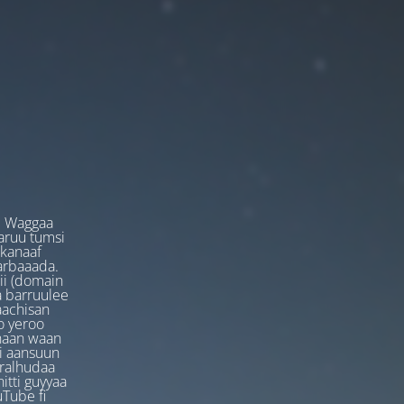
. Waggaa
garuu tumsi
 kanaaf
arbaaada.
ii (domain
ta barruulee
aachisan
o yeroo
anaan waan
ti aansuun
uralhudaa
itti guyyaa
Tube fi