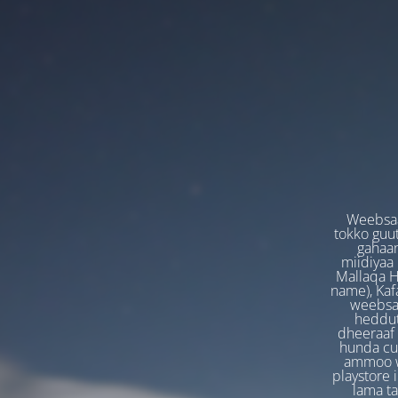
Weebsaa
tokko guut
gahaan
miidiyaa
Mallaqa H
name), Kafa
weebsaa
heddut
dheeraaf 
hunda cuf
ammoo we
playstore 
lama t