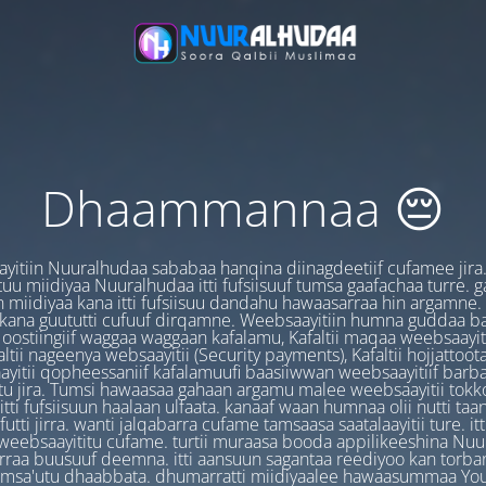
Dhaammannaa 😔
yitiin Nuuralhudaa sababaa hanqina diinagdeetiif cufamee jira
uu miidiyaa Nuuralhudaa itti fufsiisuuf tumsa gaafachaa turre. 
 miidiyaa kana itti fufsiisuu dandahu hawaasarraa hin argamne.
 kana guututti cufuuf dirqamne. Weebsaayitiin humna guddaa b
oostiingiif waggaa waggaan kafalamu, Kafaltii maqaa weebsaayit
ltii nageenya websaayitii (Security payments), Kafaltii hojjattoo
yitii qopheessaniif kafalamuufi baasiiwwan weebsaayitiif barb
u jira. Tumsi hawaasaa gahaan argamu malee weebsaayitii tokk
itti fufsiisuun haalaan ulfaata. kanaaf waan humnaa olii nutti ta
utti jirra. wanti jalqabarra cufame tamsaasa saatalaayitii ture. it
ebsaayititu cufame. turtii muraasa booda appilikeeshina Nu
irraa buusuuf deemna. itti aansuun sagantaa reediyoo kan torban
amsa'utu dhaabbata. dhumarratti miidiyaalee hawaasummaa You