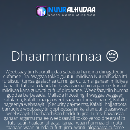
Dhaammannaa 😔
Weebsaayitiin Nuuralhudaa sababaa hanqina diinagdeetiif
cufamee jira. Waggaa tokko guutuu miidiyaa Nuuralhudaa itti
fufsiisuuf tumsa gaafachaa turre. garuu tumsi gahaan miidiyaa
kana itti fufsiisuu dandahu hawaasarraa hin argamne. kanaaf
miidiyaa kana guututti cufuuf dirqamne. Weebsaayitiin humna
guddaa barbaaada. Mallaqa Hoostiingiif waggaa waggaan
kafalamu, Kafaltii maqaa weebsaayitii (domain name), Kafaltii
nageenya websaayitii (Security payments), Kafaltii hojjattoota
barruulee weebsaayitii qopheessaniif kafalamuufi baasiiwwan
weebsaayitiif barbaachisan heddutu jira. Tumsi hawaasaa
gahaan argamu malee weebsaayitii tokko yeroo dheeraaf itti
fufsiisuun haalaan ulfaata. kanaaf waan humnaa olii nutti
taanaan waan hunda cufutti jirra. wanti jalqabarra cufame