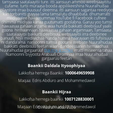
tamsaasa saatalaayitii ture. itti aansuun ammoo weebsaayititu
cufame. turtii muraasa booda appilikeeshina Nuuralhudaa
playstore irraa buusuuf deemna. itti aansuun sagantaa reediyoo
kan torbanitti guyyaa lama tamsa'utu dhaabbata. dhumarratti
miidiyaalee hawaasummaa YouTube fi Facebook cufnee
dhimma miidiyaa kanaa guutumatti goolabna. Garuu yoo tumsi
hawaasaa gahaan argame waa hunda bakkatti deebisuuf yaalii
goona. hirmaannaan haawaasaa gahaan argamnaan, Tamsaasa
saatalaayitii bakkatti deebisuu, websaayitii irra deebinee
banuufi, hojii miidiyichaa hunda humna haarayaan itti fufsiisuun
ni danda'ama. namoonni tumsa gootanii Website Nuuralhudaa
bakkatti deebisuu feetan waan dandeessaniin hirmaadhaa.
Nuuralhudaa gargaaruuf
Buy me a coffee
irratti miseensa tahaa.
Namoonni biyyoota Arabaafi Oromiyaa irraa Nuuralhudaa
gargaaruu feetan
Baankii Daldala Ityoophiyaa
Lakkofsa herrega Baankii:
1000649659908
Maqaa: Edris Abduro and Mohammedawol
Baankii Hijraa
Lakkofsa herrega baankii
1007128830001
Maqaan Edris Abduro and Muhammedawol
© NuuralHudaa 2026