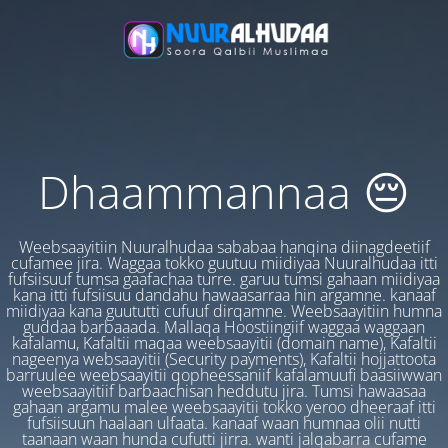
Dhaammannaa 😔
Weebsaayitiin Nuuralhudaa sababaa hanqina diinagdeetiif
cufamee jira. Waggaa tokko guutuu miidiyaa Nuuralhudaa itti
fufsiisuuf tumsa gaafachaa turre. garuu tumsi gahaan miidiyaa
kana itti fufsiisuu dandahu hawaasarraa hin argamne. kanaaf
miidiyaa kana guututti cufuuf dirqamne. Weebsaayitiin humna
guddaa barbaaada. Mallaqa Hoostiingiif waggaa waggaan
kafalamu, Kafaltii maqaa weebsaayitii (domain name), Kafaltii
nageenya websaayitii (Security payments), Kafaltii hojjattoota
barruulee weebsaayitii qopheessaniif kafalamuufi baasiiwwan
weebsaayitiif barbaachisan heddutu jira. Tumsi hawaasaa
gahaan argamu malee weebsaayitii tokko yeroo dheeraaf itti
fufsiisuun haalaan ulfaata. kanaaf waan humnaa olii nutti
taanaan waan hunda cufutti jirra. wanti jalqabarra cufame