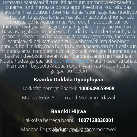
tamsaasa saatalaayitii ture. itti aansuun ammoo weebsaayititu
cufame. turtii muraasa booda appilikeeshina Nuuralhudaa
playstore irraa buusuuf deemna. itti aansuun sagantaa reediyoo
kan torbanitti guyyaa lama tamsa'utu dhaabbata. dhumarratti
miidiyaalee hawaasummaa YouTube fi Facebook cufnee
dhimma miidiyaa kanaa guutumatti goolabna. Garuu yoo tumsi
hawaasaa gahaan argame waa hunda bakkatti deebisuuf yaalii
goona. hirmaannaan haawaasaa gahaan argamnaan, Tamsaasa
saatalaayitii bakkatti deebisuu, websaayitii irra deebinee
banuufi, hojii miidiyichaa hunda humna haarayaan itti fufsiisuun
ni danda'ama. namoonni tumsa gootanii Website Nuuralhudaa
bakkatti deebisuu feetan waan dandeessaniin hirmaadhaa.
Nuuralhudaa gargaaruuf
Buy me a coffee
irratti miseensa tahaa.
Namoonni biyyoota Arabaafi Oromiyaa irraa Nuuralhudaa
gargaaruu feetan
Baankii Daldala Ityoophiyaa
Lakkofsa herrega Baankii:
1000649659908
Maqaa: Edris Abduro and Mohammedawol
Baankii Hijraa
Lakkofsa herrega baankii
1007128830001
Maqaan Edris Abduro and Muhammedawol
© NuuralHudaa 2026