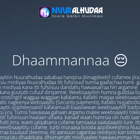
Dhaammannaa 😔
yitiin Nuuralhudaa sababaa hanqina diinagdeetiif cufamee jira
uu miidiyaa Nuuralhudaa itti fufsiisuuf tumsa gaafachaa turre. 
 miidiyaa kana itti fufsiisuu dandahu hawaasarraa hin argamne.
 kana guututti cufuuf dirqamne. Weebsaayitiin humna guddaa b
oostiingiif waggaa waggaan kafalamu, Kafaltii maqaa weebsaayit
ltii nageenya websaayitii (Security payments), Kafaltii hojjattoo
yitii qopheessaniif kafalamuufi baasiiwwan weebsaayitiif barb
u jira. Tumsi hawaasaa gahaan argamu malee weebsaayitii tokk
itti fufsiisuun haalaan ulfaata. kanaaf waan humnaa olii nutti ta
utti jirra. wanti jalqabarra cufame tamsaasa saatalaayitii ture. it
ebsaayititu cufame. turtii muraasa booda appilikeeshina Nu
irraa buusuuf deemna. itti aansuun sagantaa reediyoo kan torban
amsa'utu dhaabbata. dhumarratti miidiyaalee hawaasummaa You