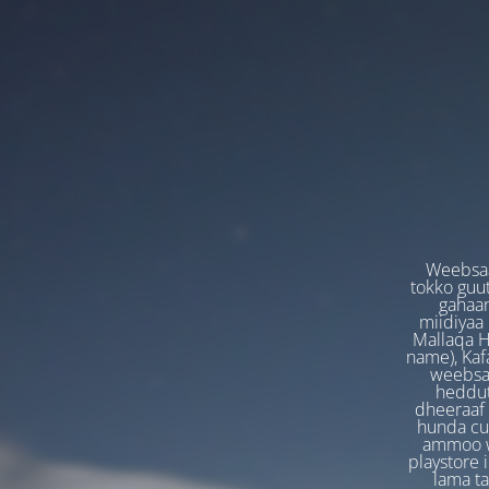
Weebsaa
tokko guut
gahaan
miidiyaa
Mallaqa H
name), Kafa
weebsaa
heddut
dheeraaf 
hunda cuf
ammoo we
playstore 
lama t