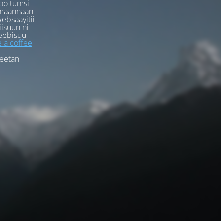
oo tumsi
rmaannaan
ebsaayitii
iisuun ni
eebisuu
 a coffee
feetan