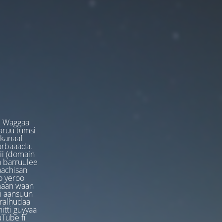
. Waggaa
garuu tumsi
 kanaaf
arbaaada.
ii (domain
ta barruulee
aachisan
o yeroo
anaan waan
ti aansuun
uralhudaa
itti guyyaa
Tube fi