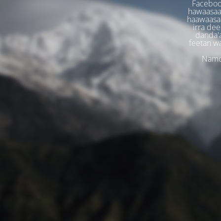
Faceboo
hawaasaa
haawaasaa
irra dee
danda'
feetan w
Namoo