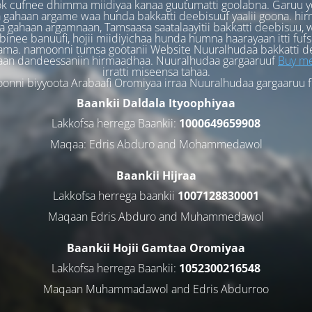
k cufnee dhimma miidiyaa kanaa guutumatti goolabna. Garuu y
 gahaan argame waa hunda bakkatti deebisuuf yaalii goona. hi
 gahaan argamnaan, Tamsaasa saatalaayitii bakkatti deebisuu, w
binee banuufi, hojii miidiyichaa hunda humna haarayaan itti fufs
ama. namoonni tumsa gootanii Website Nuuralhudaa bakkatti d
aan dandeessaniin hirmaadhaa. Nuuralhudaa gargaaruuf
Buy me
irratti miseensa tahaa.
nni biyyoota Arabaafi Oromiyaa irraa Nuuralhudaa gargaaruu 
Baankii Daldala Ityoophiyaa
Lakkofsa herrega Baankii:
1000649659908
Maqaa: Edris Abduro and Mohammedawol
Baankii Hijraa
Lakkofsa herrega baankii
1007128830001
Maqaan Edris Abduro and Muhammedawol
Baankii Hojii Gamtaa Oromiyaa
Lakkofsa herrega Baankii:
1052300216548
Maqaan Muhammadawol and Edris Abdurroo