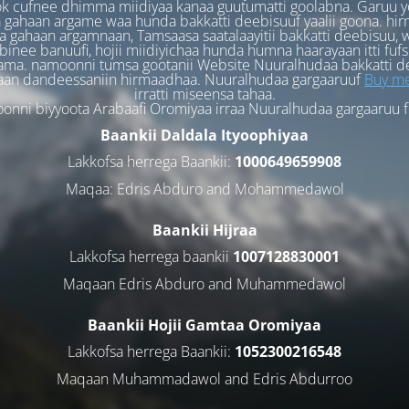
k cufnee dhimma miidiyaa kanaa guutumatti goolabna. Garuu y
 gahaan argame waa hunda bakkatti deebisuuf yaalii goona. hi
 gahaan argamnaan, Tamsaasa saatalaayitii bakkatti deebisuu, w
binee banuufi, hojii miidiyichaa hunda humna haarayaan itti fufs
ama. namoonni tumsa gootanii Website Nuuralhudaa bakkatti d
aan dandeessaniin hirmaadhaa. Nuuralhudaa gargaaruuf
Buy me
irratti miseensa tahaa.
nni biyyoota Arabaafi Oromiyaa irraa Nuuralhudaa gargaaruu 
Baankii Daldala Ityoophiyaa
Lakkofsa herrega Baankii:
1000649659908
Maqaa: Edris Abduro and Mohammedawol
Baankii Hijraa
Lakkofsa herrega baankii
1007128830001
Maqaan Edris Abduro and Muhammedawol
Baankii Hojii Gamtaa Oromiyaa
Lakkofsa herrega Baankii:
1052300216548
Maqaan Muhammadawol and Edris Abdurroo