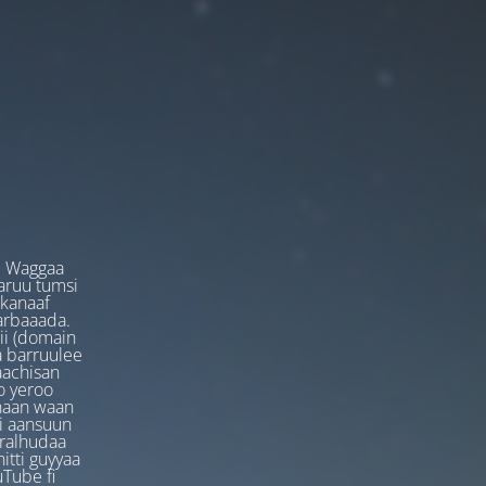
. Waggaa
garuu tumsi
 kanaaf
arbaaada.
ii (domain
ta barruulee
aachisan
o yeroo
anaan waan
ti aansuun
uralhudaa
itti guyyaa
Tube fi