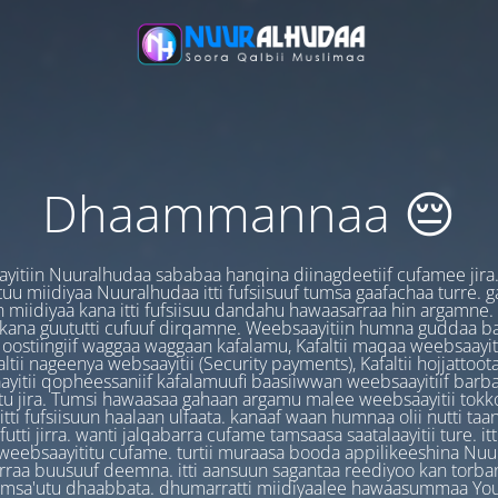
Dhaammannaa 😔
yitiin Nuuralhudaa sababaa hanqina diinagdeetiif cufamee jira
uu miidiyaa Nuuralhudaa itti fufsiisuuf tumsa gaafachaa turre. 
 miidiyaa kana itti fufsiisuu dandahu hawaasarraa hin argamne.
 kana guututti cufuuf dirqamne. Weebsaayitiin humna guddaa b
oostiingiif waggaa waggaan kafalamu, Kafaltii maqaa weebsaayit
ltii nageenya websaayitii (Security payments), Kafaltii hojjattoo
yitii qopheessaniif kafalamuufi baasiiwwan weebsaayitiif barb
u jira. Tumsi hawaasaa gahaan argamu malee weebsaayitii tokk
itti fufsiisuun haalaan ulfaata. kanaaf waan humnaa olii nutti ta
utti jirra. wanti jalqabarra cufame tamsaasa saatalaayitii ture. it
ebsaayititu cufame. turtii muraasa booda appilikeeshina Nu
irraa buusuuf deemna. itti aansuun sagantaa reediyoo kan torban
amsa'utu dhaabbata. dhumarratti miidiyaalee hawaasummaa You