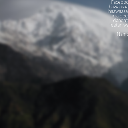
Faceboo
hawaasaa
haawaasaa
irra dee
danda'
feetan w
Namoo