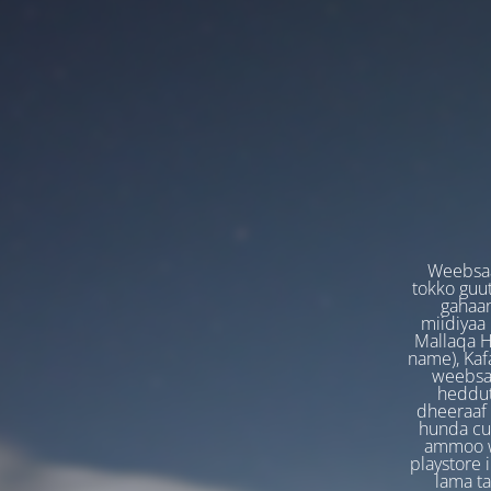
Weebsaa
tokko guut
gahaan
miidiyaa
Mallaqa H
name), Kafa
weebsaa
heddut
dheeraaf 
hunda cuf
ammoo we
playstore 
lama t