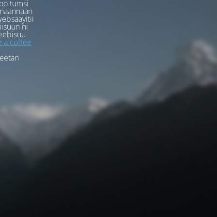
oo tumsi
rmaannaan
ebsaayitii
iisuun ni
eebisuu
 a coffee
feetan