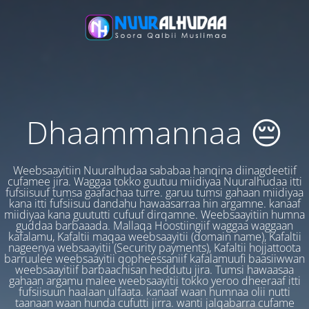
Dhaammannaa 😔
Weebsaayitiin Nuuralhudaa sababaa hanqina diinagdeetiif
cufamee jira. Waggaa tokko guutuu miidiyaa Nuuralhudaa itti
fufsiisuuf tumsa gaafachaa turre. garuu tumsi gahaan miidiyaa
kana itti fufsiisuu dandahu hawaasarraa hin argamne. kanaaf
miidiyaa kana guututti cufuuf dirqamne. Weebsaayitiin humna
guddaa barbaaada. Mallaqa Hoostiingiif waggaa waggaan
kafalamu, Kafaltii maqaa weebsaayitii (domain name), Kafaltii
nageenya websaayitii (Security payments), Kafaltii hojjattoota
barruulee weebsaayitii qopheessaniif kafalamuufi baasiiwwan
weebsaayitiif barbaachisan heddutu jira. Tumsi hawaasaa
gahaan argamu malee weebsaayitii tokko yeroo dheeraaf itti
fufsiisuun haalaan ulfaata. kanaaf waan humnaa olii nutti
taanaan waan hunda cufutti jirra. wanti jalqabarra cufame