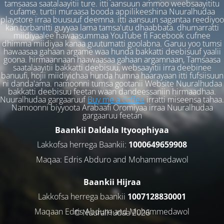
tamsaasa saatalaayitii ture. itti aansuun ammoo weebsaayititu
cufame. turtii muraasa booda appilikeeshina Nuuralhudaa
playstore irraa buusuuf deemna. itti aansuun sagantaa reediyoo
kan torbanitti guyyaa lama tamsa'utu dhaabbata. dhumarratti
miidiyaalee hawaasummaa YouTube fi Facebook cufnee
dhimma miidiyaa kanaa guutumatti goolabna. Garuu yoo tumsi
hawaasaa gahaan argame waa hunda bakkatti deebisuuf yaalii
goona. hirmaannaan haawaasaa gahaan argamnaan, Tamsaasa
saatalaayitii bakkatti deebisuu, websaayitii irra deebinee
banuufi, hojii miidiyichaa hunda humna haarayaan itti fufsiisuun
ni danda'ama. namoonni tumsa gootanii Website Nuuralhudaa
bakkatti deebisuu feetan waan dandeessaniin hirmaadhaa.
Nuuralhudaa gargaaruuf
Buy me a coffee
irratti miseensa tahaa.
Namoonni biyyoota Arabaafi Oromiyaa irraa Nuuralhudaa
gargaaruu feetan
Baankii Daldala Ityoophiyaa
Lakkofsa herrega Baankii:
1000649659908
Maqaa: Edris Abduro and Mohammedawol
Baankii Hijraa
Lakkofsa herrega baankii
1007128830001
Maqaan Edris Abduro and Muhammedawol
© NuuralHudaa 2026