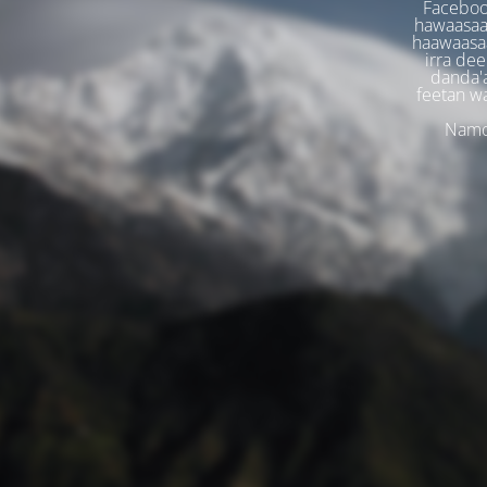
Faceboo
hawaasaa
haawaasaa
irra dee
danda'
feetan w
Namoo