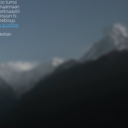
oo tumsi
rmaannaan
ebsaayitii
iisuun ni
eebisuu
 a coffee
feetan