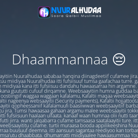
Dhaammannaa 😔
yitiin Nuuralhudaa sababaa hanqina diinagdeetiif cufamee jira
uu miidiyaa Nuuralhudaa itti fufsiisuuf tumsa gaafachaa turre. 
 miidiyaa kana itti fufsiisuu dandahu hawaasarraa hin argamne.
 kana guututti cufuuf dirqamne. Weebsaayitiin humna guddaa b
oostiingiif waggaa waggaan kafalamu, Kafaltii maqaa weebsaayit
ltii nageenya websaayitii (Security payments), Kafaltii hojjattoo
yitii qopheessaniif kafalamuufi baasiiwwan weebsaayitiif barb
u jira. Tumsi hawaasaa gahaan argamu malee weebsaayitii tokk
itti fufsiisuun haalaan ulfaata. kanaaf waan humnaa olii nutti ta
utti jirra. wanti jalqabarra cufame tamsaasa saatalaayitii ture. it
ebsaayititu cufame. turtii muraasa booda appilikeeshina Nu
irraa buusuuf deemna. itti aansuun sagantaa reediyoo kan torban
amsa'utu dhaabbata. dhumarratti miidiyaalee hawaasummaa You