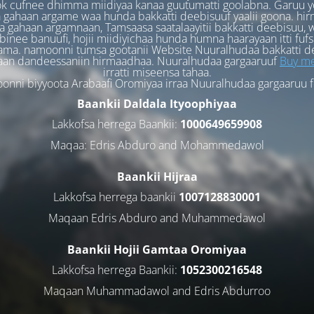
k cufnee dhimma miidiyaa kanaa guutumatti goolabna. Garuu y
 gahaan argame waa hunda bakkatti deebisuuf yaalii goona. hi
 gahaan argamnaan, Tamsaasa saatalaayitii bakkatti deebisuu, w
binee banuufi, hojii miidiyichaa hunda humna haarayaan itti fufs
ama. namoonni tumsa gootanii Website Nuuralhudaa bakkatti d
aan dandeessaniin hirmaadhaa. Nuuralhudaa gargaaruuf
Buy me
irratti miseensa tahaa.
nni biyyoota Arabaafi Oromiyaa irraa Nuuralhudaa gargaaruu 
Baankii Daldala Ityoophiyaa
Lakkofsa herrega Baankii:
1000649659908
Maqaa: Edris Abduro and Mohammedawol
Baankii Hijraa
Lakkofsa herrega baankii
1007128830001
Maqaan Edris Abduro and Muhammedawol
Baankii Hojii Gamtaa Oromiyaa
Lakkofsa herrega Baankii:
1052300216548
Maqaan Muhammadawol and Edris Abdurroo