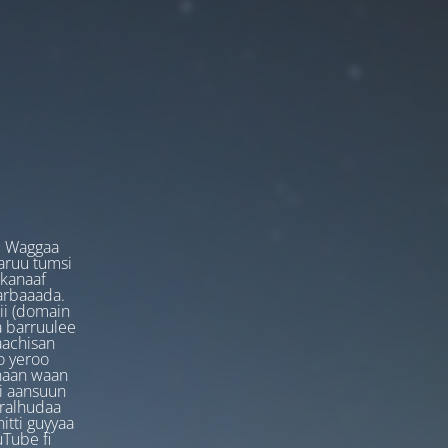
. Waggaa
garuu tumsi
 kanaaf
arbaaada.
ii (domain
ta barruulee
aachisan
o yeroo
anaan waan
ti aansuun
uralhudaa
itti guyyaa
Tube fi