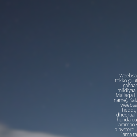
Weebsaa
tokko guut
gahaan
miidiyaa
Mallaqa H
name), Kafa
weebsaa
heddut
dheeraaf 
hunda cuf
ammoo we
playstore 
lama t