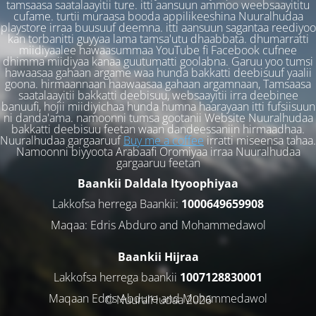
tamsaasa saatalaayitii ture. itti aansuun ammoo weebsaayititu
cufame. turtii muraasa booda appilikeeshina Nuuralhudaa
playstore irraa buusuuf deemna. itti aansuun sagantaa reediyoo
kan torbanitti guyyaa lama tamsa'utu dhaabbata. dhumarratti
miidiyaalee hawaasummaa YouTube fi Facebook cufnee
dhimma miidiyaa kanaa guutumatti goolabna. Garuu yoo tumsi
hawaasaa gahaan argame waa hunda bakkatti deebisuuf yaalii
goona. hirmaannaan haawaasaa gahaan argamnaan, Tamsaasa
saatalaayitii bakkatti deebisuu, websaayitii irra deebinee
banuufi, hojii miidiyichaa hunda humna haarayaan itti fufsiisuun
ni danda'ama. namoonni tumsa gootanii Website Nuuralhudaa
bakkatti deebisuu feetan waan dandeessaniin hirmaadhaa.
Nuuralhudaa gargaaruuf
Buy me a coffee
irratti miseensa tahaa.
Namoonni biyyoota Arabaafi Oromiyaa irraa Nuuralhudaa
gargaaruu feetan
Baankii Daldala Ityoophiyaa
Lakkofsa herrega Baankii:
1000649659908
Maqaa: Edris Abduro and Mohammedawol
Baankii Hijraa
Lakkofsa herrega baankii
1007128830001
Maqaan Edris Abduro and Muhammedawol
© NuuralHudaa 2026