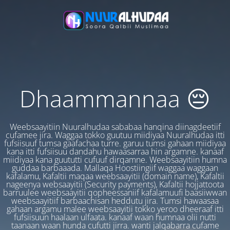
Dhaammannaa 😔
Weebsaayitiin Nuuralhudaa sababaa hanqina diinagdeetiif
cufamee jira. Waggaa tokko guutuu miidiyaa Nuuralhudaa itti
fufsiisuuf tumsa gaafachaa turre. garuu tumsi gahaan miidiyaa
kana itti fufsiisuu dandahu hawaasarraa hin argamne. kanaaf
miidiyaa kana guututti cufuuf dirqamne. Weebsaayitiin humna
guddaa barbaaada. Mallaqa Hoostiingiif waggaa waggaan
kafalamu, Kafaltii maqaa weebsaayitii (domain name), Kafaltii
nageenya websaayitii (Security payments), Kafaltii hojjattoota
barruulee weebsaayitii qopheessaniif kafalamuufi baasiiwwan
weebsaayitiif barbaachisan heddutu jira. Tumsi hawaasaa
gahaan argamu malee weebsaayitii tokko yeroo dheeraaf itti
fufsiisuun haalaan ulfaata. kanaaf waan humnaa olii nutti
taanaan waan hunda cufutti jirra. wanti jalqabarra cufame