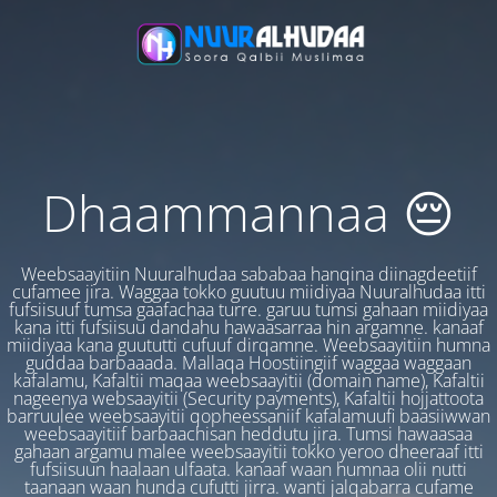
Dhaammannaa 😔
Weebsaayitiin Nuuralhudaa sababaa hanqina diinagdeetiif
cufamee jira. Waggaa tokko guutuu miidiyaa Nuuralhudaa itti
fufsiisuuf tumsa gaafachaa turre. garuu tumsi gahaan miidiyaa
kana itti fufsiisuu dandahu hawaasarraa hin argamne. kanaaf
miidiyaa kana guututti cufuuf dirqamne. Weebsaayitiin humna
guddaa barbaaada. Mallaqa Hoostiingiif waggaa waggaan
kafalamu, Kafaltii maqaa weebsaayitii (domain name), Kafaltii
nageenya websaayitii (Security payments), Kafaltii hojjattoota
barruulee weebsaayitii qopheessaniif kafalamuufi baasiiwwan
weebsaayitiif barbaachisan heddutu jira. Tumsi hawaasaa
gahaan argamu malee weebsaayitii tokko yeroo dheeraaf itti
fufsiisuun haalaan ulfaata. kanaaf waan humnaa olii nutti
taanaan waan hunda cufutti jirra. wanti jalqabarra cufame