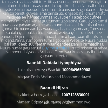
tamsaasa saatalaayitii ture. itti aansuun ammoo weebsaayititu
cufame. turtii muraasa booda appilikeeshina Nuuralhudaa
playstore irraa buusuuf deemna. itti aansuun sagantaa reediyoo
kan torbanitti guyyaa lama tamsa'utu dhaabbata. dhumarratti
miidiyaalee hawaasummaa YouTube fi Facebook cufnee
dhimma miidiyaa kanaa guutumatti goolabna. Garuu yoo tumsi
hawaasaa gahaan argame waa hunda bakkatti deebisuuf yaalii
goona. hirmaannaan haawaasaa gahaan argamnaan, Tamsaasa
saatalaayitii bakkatti deebisuu, websaayitii irra deebinee
banuufi, hojii miidiyichaa hunda humna haarayaan itti fufsiisuun
ni danda'ama. namoonni tumsa gootanii Website Nuuralhudaa
bakkatti deebisuu feetan waan dandeessaniin hirmaadhaa.
Nuuralhudaa gargaaruuf
Buy me a coffee
irratti miseensa tahaa.
Namoonni biyyoota Arabaafi Oromiyaa irraa Nuuralhudaa
gargaaruu feetan
Baankii Daldala Ityoophiyaa
Lakkofsa herrega Baankii:
1000649659908
Maqaa: Edris Abduro and Mohammedawol
Baankii Hijraa
Lakkofsa herrega baankii
1007128830001
Maqaan Edris Abduro and Muhammedawol
© NuuralHudaa 2026