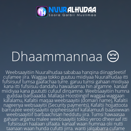
Dhaammannaa 😔
Weebsaayitiin Nuuralhudaa sababaa hanqina diinagdeetiif
cufamee jira. Waggaa tokko guutuu miidiyaa Nuuralhudaa itti
fufsiisuuf tumsa gaafachaa turre. garuu tumsi gahaan miidiyaa
kana itti fufsiisuu dandahu hawaasarraa hin argamne. kanaaf
miidiyaa kana guututti cufuuf dirqamne. Weebsaayitiin humna
guddaa barbaaada. Mallaqa Hoostiingiif waggaa waggaan
kafalamu, Kafaltii maqaa weebsaayitii (domain name), Kafaltii
nageenya websaayitii (Security payments), Kafaltii hojjattoota
barruulee weebsaayitii qopheessaniif kafalamuufi baasiiwwan
weebsaayitiif barbaachisan heddutu jira. Tumsi hawaasaa
gahaan argamu malee weebsaayitii tokko yeroo dheeraaf itti
fufsiisuun haalaan ulfaata. kanaaf waan humnaa olii nutti
taanaan waan hunda cufutti jirra. wanti jalqabarra cufame