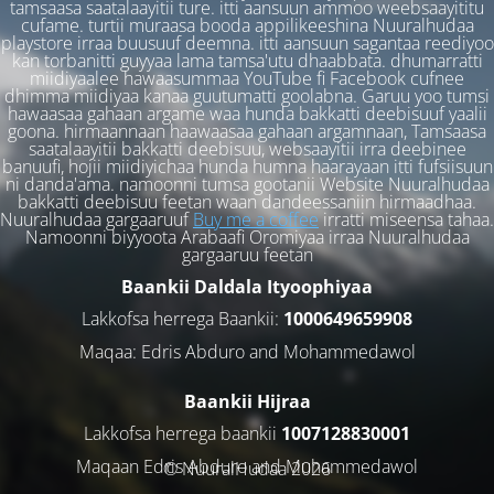
tamsaasa saatalaayitii ture. itti aansuun ammoo weebsaayititu
cufame. turtii muraasa booda appilikeeshina Nuuralhudaa
playstore irraa buusuuf deemna. itti aansuun sagantaa reediyoo
kan torbanitti guyyaa lama tamsa'utu dhaabbata. dhumarratti
miidiyaalee hawaasummaa YouTube fi Facebook cufnee
dhimma miidiyaa kanaa guutumatti goolabna. Garuu yoo tumsi
hawaasaa gahaan argame waa hunda bakkatti deebisuuf yaalii
goona. hirmaannaan haawaasaa gahaan argamnaan, Tamsaasa
saatalaayitii bakkatti deebisuu, websaayitii irra deebinee
banuufi, hojii miidiyichaa hunda humna haarayaan itti fufsiisuun
ni danda'ama. namoonni tumsa gootanii Website Nuuralhudaa
bakkatti deebisuu feetan waan dandeessaniin hirmaadhaa.
Nuuralhudaa gargaaruuf
Buy me a coffee
irratti miseensa tahaa.
Namoonni biyyoota Arabaafi Oromiyaa irraa Nuuralhudaa
gargaaruu feetan
Baankii Daldala Ityoophiyaa
Lakkofsa herrega Baankii:
1000649659908
Maqaa: Edris Abduro and Mohammedawol
Baankii Hijraa
Lakkofsa herrega baankii
1007128830001
Maqaan Edris Abduro and Muhammedawol
© NuuralHudaa 2026