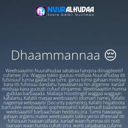
Dhaammannaa 😔
Weebsaayitiin Nuuralhudaa sababaa hanqina diinagdeetiif
cufamee jira. Waggaa tokko guutuu miidiyaa Nuuralhudaa itti
fufsiisuuf tumsa gaafachaa turre. garuu tumsi gahaan miidiyaa
kana itti fufsiisuu dandahu hawaasarraa hin argamne. kanaaf
miidiyaa kana guututti cufuuf dirqamne. Weebsaayitiin humna
guddaa barbaaada. Mallaqa Hoostiingiif waggaa waggaan
kafalamu, Kafaltii maqaa weebsaayitii (domain name), Kafaltii
nageenya websaayitii (Security payments), Kafaltii hojjattoota
barruulee weebsaayitii qopheessaniif kafalamuufi baasiiwwan
weebsaayitiif barbaachisan heddutu jira. Tumsi hawaasaa
gahaan argamu malee weebsaayitii tokko yeroo dheeraaf itti
fufsiisuun haalaan ulfaata. kanaaf waan humnaa olii nutti
taanaan waan hunda cufutti jirra. wanti jalqabarra cufame