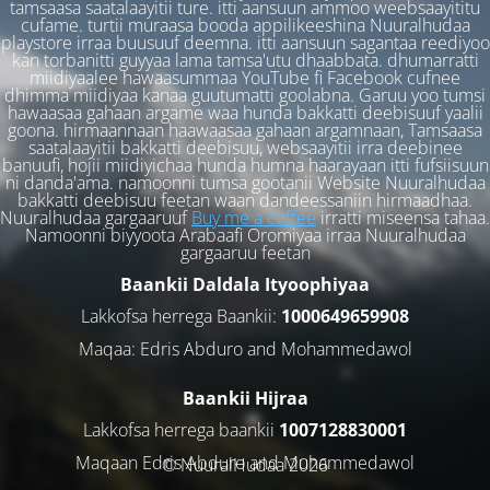
tamsaasa saatalaayitii ture. itti aansuun ammoo weebsaayititu
cufame. turtii muraasa booda appilikeeshina Nuuralhudaa
playstore irraa buusuuf deemna. itti aansuun sagantaa reediyoo
kan torbanitti guyyaa lama tamsa'utu dhaabbata. dhumarratti
miidiyaalee hawaasummaa YouTube fi Facebook cufnee
dhimma miidiyaa kanaa guutumatti goolabna. Garuu yoo tumsi
hawaasaa gahaan argame waa hunda bakkatti deebisuuf yaalii
goona. hirmaannaan haawaasaa gahaan argamnaan, Tamsaasa
saatalaayitii bakkatti deebisuu, websaayitii irra deebinee
banuufi, hojii miidiyichaa hunda humna haarayaan itti fufsiisuun
ni danda'ama. namoonni tumsa gootanii Website Nuuralhudaa
bakkatti deebisuu feetan waan dandeessaniin hirmaadhaa.
Nuuralhudaa gargaaruuf
Buy me a coffee
irratti miseensa tahaa.
Namoonni biyyoota Arabaafi Oromiyaa irraa Nuuralhudaa
gargaaruu feetan
Baankii Daldala Ityoophiyaa
Lakkofsa herrega Baankii:
1000649659908
Maqaa: Edris Abduro and Mohammedawol
Baankii Hijraa
Lakkofsa herrega baankii
1007128830001
Maqaan Edris Abduro and Muhammedawol
© NuuralHudaa 2026