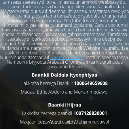
tamsaasa saatalaayitii ture. itti aansuun ammoo weebsaayititu
cufame. turtii muraasa booda appilikeeshina Nuuralhudaa
playstore irraa buusuuf deemna. itti aansuun sagantaa reediyoo
kan torbanitti guyyaa lama tamsa'utu dhaabbata. dhumarratti
miidiyaalee hawaasummaa YouTube fi Facebook cufnee
dhimma miidiyaa kanaa guutumatti goolabna. Garuu yoo tumsi
hawaasaa gahaan argame waa hunda bakkatti deebisuuf yaalii
goona. hirmaannaan haawaasaa gahaan argamnaan, Tamsaasa
saatalaayitii bakkatti deebisuu, websaayitii irra deebinee
banuufi, hojii miidiyichaa hunda humna haarayaan itti fufsiisuun
ni danda'ama. namoonni tumsa gootanii Website Nuuralhudaa
bakkatti deebisuu feetan waan dandeessaniin hirmaadhaa.
Nuuralhudaa gargaaruuf
Buy me a coffee
irratti miseensa tahaa.
Namoonni biyyoota Arabaafi Oromiyaa irraa Nuuralhudaa
gargaaruu feetan
Baankii Daldala Ityoophiyaa
Lakkofsa herrega Baankii:
1000649659908
Maqaa: Edris Abduro and Mohammedawol
Baankii Hijraa
Lakkofsa herrega baankii
1007128830001
Maqaan Edris Abduro and Muhammedawol
© NuuralHudaa 2026