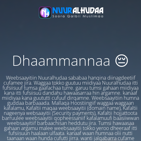
Dhaammannaa 😔
Weebsaayitiin Nuuralhudaa sababaa hanqina diinagdeetiif
cufamee jira. Waggaa tokko guutuu miidiyaa Nuuralhudaa itti
fufsiisuuf tumsa gaafachaa turre. garuu tumsi gahaan miidiyaa
kana itti fufsiisuu dandahu hawaasarraa hin argamne. kanaaf
miidiyaa kana guututti cufuuf dirqamne. Weebsaayitiin humna
guddaa barbaaada. Mallaqa Hoostiingiif waggaa waggaan
kafalamu, Kafaltii maqaa weebsaayitii (domain name), Kafaltii
nageenya websaayitii (Security payments), Kafaltii hojjattoota
barruulee weebsaayitii qopheessaniif kafalamuufi baasiiwwan
weebsaayitiif barbaachisan heddutu jira. Tumsi hawaasaa
gahaan argamu malee weebsaayitii tokko yeroo dheeraaf itti
fufsiisuun haalaan ulfaata. kanaaf waan humnaa olii nutti
taanaan waan hunda cufutti jirra. wanti jalqabarra cufame