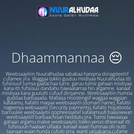
Dhaammannaa 😔
Weebsaayitiin Nuuralhudaa sababaa hanqina diinagdeetiif
cufamee jira. Waggaa tokko guutuu miidiyaa Nuuralhudaa itti
fufsiisuuf tumsa gaafachaa turre. garuu tumsi gahaan miidiyaa
kana itti fufsiisuu dandahu hawaasarraa hin argamne. kanaaf
miidiyaa kana guututti cufuuf dirqamne. Weebsaayitiin humna
guddaa barbaaada. Mallaqa Hoostiingiif waggaa waggaan
kafalamu, Kafaltii maqaa weebsaayitii (domain name), Kafaltii
nageenya websaayitii (Security payments), Kafaltii hojjattoota
barruulee weebsaayitii qopheessaniif kafalamuufi baasiiwwan
weebsaayitiif barbaachisan heddutu jira. Tumsi hawaasaa
gahaan argamu malee weebsaayitii tokko yeroo dheeraaf itti
fufsiisuun haalaan ulfaata. kanaaf waan humnaa olii nutti
taanaan waan hunda cufutti jirra. wanti jalqabarra cufame