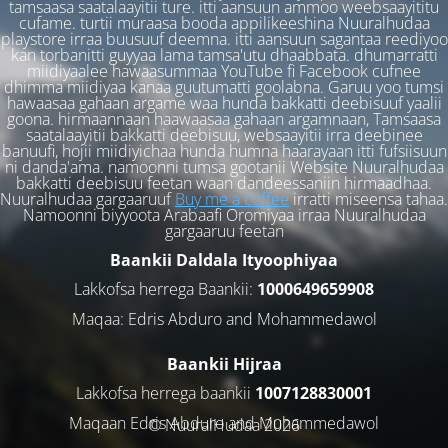
tamsaasa saatalaayitii ture. itti aansuun ammoo weebsaayititu
cufame. turtii muraasa booda appilikeeshina Nuuralhudaa
playstore irraa buusuuf deemna. itti aansuun sagantaa reediyoo
kan torbanitti guyyaa lama tamsa'utu dhaabbata. dhumarratti
miidiyaalee hawaasummaa YouTube fi Facebook cufnee
dhimma miidiyaa kanaa guutumatti goolabna. Garuu yoo tumsi
hawaasaa gahaan argame waa hunda bakkatti deebisuuf yaalii
goona. hirmaannaan haawaasaa gahaan argamnaan, Tamsaasa
saatalaayitii bakkatti deebisuu, websaayitii irra deebinee
banuufi, hojii miidiyichaa hunda humna haarayaan itti fufsiisuun
ni danda'ama. namoonni tumsa gootanii Website Nuuralhudaa
bakkatti deebisuu feetan waan dandeessaniin hirmaadhaa.
Nuuralhudaa gargaaruuf
Buy me a coffee
irratti miseensa tahaa.
Namoonni biyyoota Arabaafi Oromiyaa irraa Nuuralhudaa
gargaaruu feetan
Baankii Daldala Ityoophiyaa
Lakkofsa herrega Baankii:
1000649659908
Maqaa: Edris Abduro and Mohammedawol
Baankii Hijraa
Lakkofsa herrega baankii
1007128830001
Maqaan Edris Abduro and Muhammedawol
© NuuralHudaa 2026