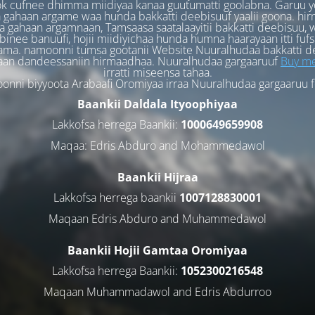
k cufnee dhimma miidiyaa kanaa guutumatti goolabna. Garuu y
 gahaan argame waa hunda bakkatti deebisuuf yaalii goona. hi
 gahaan argamnaan, Tamsaasa saatalaayitii bakkatti deebisuu, w
binee banuufi, hojii miidiyichaa hunda humna haarayaan itti fufs
ama. namoonni tumsa gootanii Website Nuuralhudaa bakkatti d
aan dandeessaniin hirmaadhaa. Nuuralhudaa gargaaruuf
Buy me
irratti miseensa tahaa.
nni biyyoota Arabaafi Oromiyaa irraa Nuuralhudaa gargaaruu 
Baankii Daldala Ityoophiyaa
Lakkofsa herrega Baankii:
1000649659908
Maqaa: Edris Abduro and Mohammedawol
Baankii Hijraa
Lakkofsa herrega baankii
1007128830001
Maqaan Edris Abduro and Muhammedawol
Baankii Hojii Gamtaa Oromiyaa
Lakkofsa herrega Baankii:
1052300216548
Maqaan Muhammadawol and Edris Abdurroo