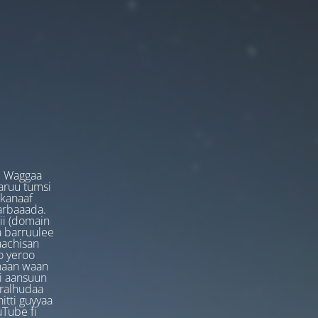
. Waggaa
garuu tumsi
 kanaaf
arbaaada.
ii (domain
ta barruulee
aachisan
o yeroo
anaan waan
ti aansuun
uralhudaa
itti guyyaa
Tube fi