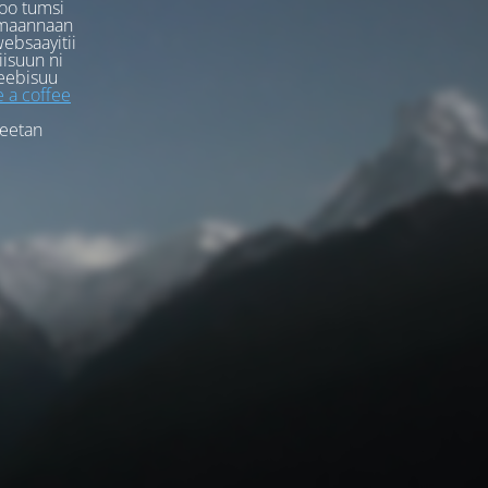
oo tumsi
rmaannaan
ebsaayitii
iisuun ni
eebisuu
 a coffee
feetan