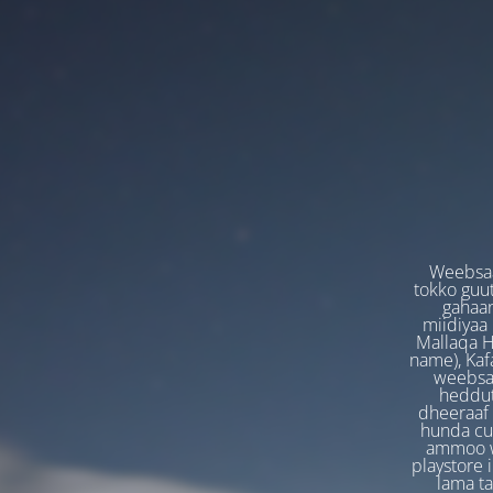
Weebsaa
tokko guut
gahaan
miidiyaa
Mallaqa H
name), Kafa
weebsaa
heddut
dheeraaf 
hunda cuf
ammoo we
playstore 
lama t