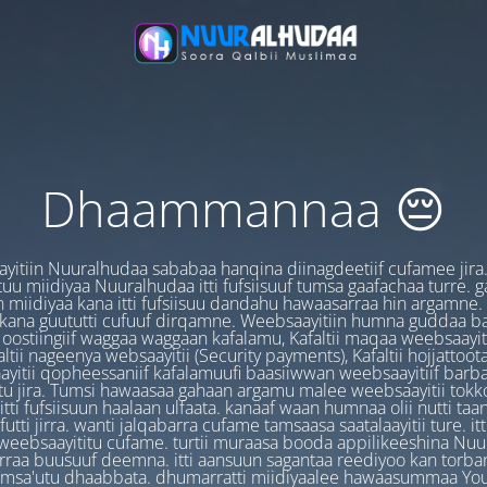
Dhaammannaa 😔
yitiin Nuuralhudaa sababaa hanqina diinagdeetiif cufamee jira
uu miidiyaa Nuuralhudaa itti fufsiisuuf tumsa gaafachaa turre. 
 miidiyaa kana itti fufsiisuu dandahu hawaasarraa hin argamne.
 kana guututti cufuuf dirqamne. Weebsaayitiin humna guddaa b
oostiingiif waggaa waggaan kafalamu, Kafaltii maqaa weebsaayit
ltii nageenya websaayitii (Security payments), Kafaltii hojjattoo
yitii qopheessaniif kafalamuufi baasiiwwan weebsaayitiif barb
u jira. Tumsi hawaasaa gahaan argamu malee weebsaayitii tokk
itti fufsiisuun haalaan ulfaata. kanaaf waan humnaa olii nutti ta
utti jirra. wanti jalqabarra cufame tamsaasa saatalaayitii ture. it
ebsaayititu cufame. turtii muraasa booda appilikeeshina Nu
irraa buusuuf deemna. itti aansuun sagantaa reediyoo kan torban
amsa'utu dhaabbata. dhumarratti miidiyaalee hawaasummaa You