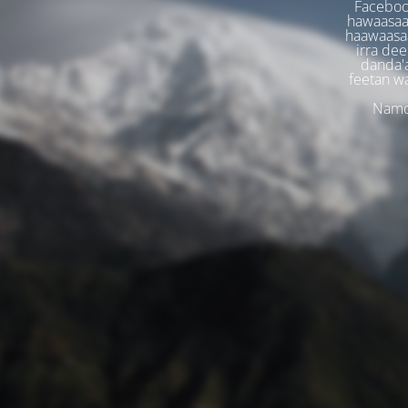
Faceboo
hawaasaa
haawaasaa
irra dee
danda'
feetan w
Namoo