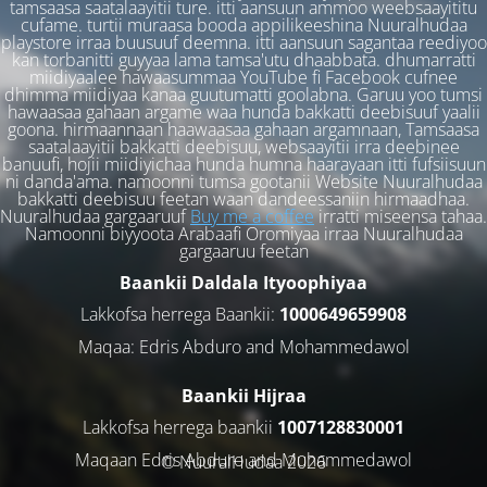
tamsaasa saatalaayitii ture. itti aansuun ammoo weebsaayititu
cufame. turtii muraasa booda appilikeeshina Nuuralhudaa
playstore irraa buusuuf deemna. itti aansuun sagantaa reediyoo
kan torbanitti guyyaa lama tamsa'utu dhaabbata. dhumarratti
miidiyaalee hawaasummaa YouTube fi Facebook cufnee
dhimma miidiyaa kanaa guutumatti goolabna. Garuu yoo tumsi
hawaasaa gahaan argame waa hunda bakkatti deebisuuf yaalii
goona. hirmaannaan haawaasaa gahaan argamnaan, Tamsaasa
saatalaayitii bakkatti deebisuu, websaayitii irra deebinee
banuufi, hojii miidiyichaa hunda humna haarayaan itti fufsiisuun
ni danda'ama. namoonni tumsa gootanii Website Nuuralhudaa
bakkatti deebisuu feetan waan dandeessaniin hirmaadhaa.
Nuuralhudaa gargaaruuf
Buy me a coffee
irratti miseensa tahaa.
Namoonni biyyoota Arabaafi Oromiyaa irraa Nuuralhudaa
gargaaruu feetan
Baankii Daldala Ityoophiyaa
Lakkofsa herrega Baankii:
1000649659908
Maqaa: Edris Abduro and Mohammedawol
Baankii Hijraa
Lakkofsa herrega baankii
1007128830001
Maqaan Edris Abduro and Muhammedawol
© NuuralHudaa 2026