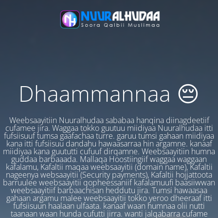
Dhaammannaa 😔
Weebsaayitiin Nuuralhudaa sababaa hanqina diinagdeetiif
cufamee jira. Waggaa tokko guutuu miidiyaa Nuuralhudaa itti
fufsiisuuf tumsa gaafachaa turre. garuu tumsi gahaan miidiyaa
kana itti fufsiisuu dandahu hawaasarraa hin argamne. kanaaf
miidiyaa kana guututti cufuuf dirqamne. Weebsaayitiin humna
guddaa barbaaada. Mallaqa Hoostiingiif waggaa waggaan
kafalamu, Kafaltii maqaa weebsaayitii (domain name), Kafaltii
nageenya websaayitii (Security payments), Kafaltii hojjattoota
barruulee weebsaayitii qopheessaniif kafalamuufi baasiiwwan
weebsaayitiif barbaachisan heddutu jira. Tumsi hawaasaa
gahaan argamu malee weebsaayitii tokko yeroo dheeraaf itti
fufsiisuun haalaan ulfaata. kanaaf waan humnaa olii nutti
taanaan waan hunda cufutti jirra. wanti jalqabarra cufame