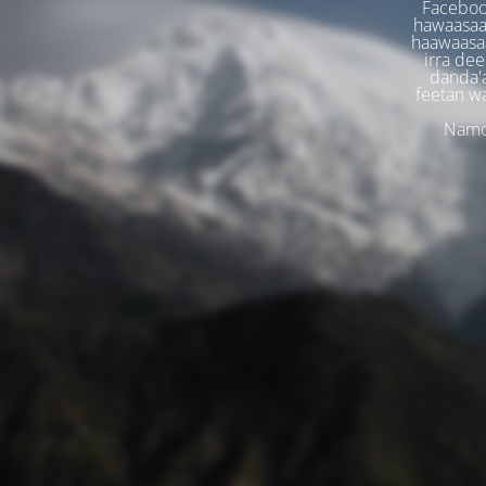
Faceboo
hawaasaa
haawaasaa
irra dee
danda'
feetan w
Namoo