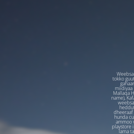
Weebsaa
tokko guut
gahaan
miidiyaa
Mallaqa H
name), Kafa
weebsaa
heddut
dheeraaf 
hunda cuf
ammoo we
playstore 
lama t