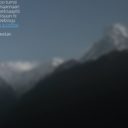
oo tumsi
rmaannaan
ebsaayitii
iisuun ni
eebisuu
 a coffee
feetan