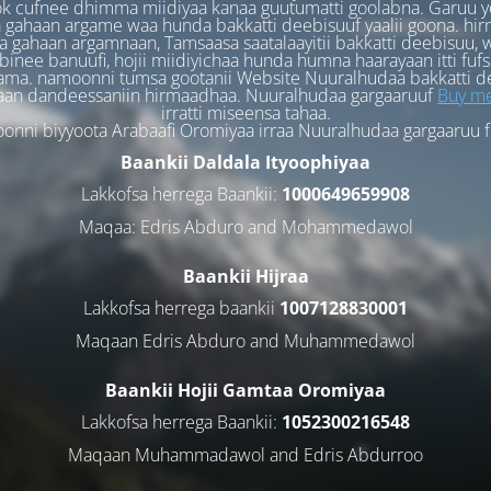
k cufnee dhimma miidiyaa kanaa guutumatti goolabna. Garuu y
 gahaan argame waa hunda bakkatti deebisuuf yaalii goona. hi
 gahaan argamnaan, Tamsaasa saatalaayitii bakkatti deebisuu, w
binee banuufi, hojii miidiyichaa hunda humna haarayaan itti fufs
ama. namoonni tumsa gootanii Website Nuuralhudaa bakkatti d
aan dandeessaniin hirmaadhaa. Nuuralhudaa gargaaruuf
Buy me
irratti miseensa tahaa.
nni biyyoota Arabaafi Oromiyaa irraa Nuuralhudaa gargaaruu 
Baankii Daldala Ityoophiyaa
Lakkofsa herrega Baankii:
1000649659908
Maqaa: Edris Abduro and Mohammedawol
Baankii Hijraa
Lakkofsa herrega baankii
1007128830001
Maqaan Edris Abduro and Muhammedawol
Baankii Hojii Gamtaa Oromiyaa
Lakkofsa herrega Baankii:
1052300216548
Maqaan Muhammadawol and Edris Abdurroo