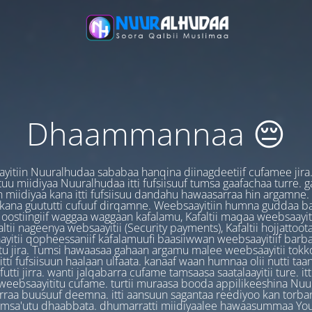
Dhaammannaa 😔
yitiin Nuuralhudaa sababaa hanqina diinagdeetiif cufamee jira
uu miidiyaa Nuuralhudaa itti fufsiisuuf tumsa gaafachaa turre. 
 miidiyaa kana itti fufsiisuu dandahu hawaasarraa hin argamne.
 kana guututti cufuuf dirqamne. Weebsaayitiin humna guddaa b
oostiingiif waggaa waggaan kafalamu, Kafaltii maqaa weebsaayit
ltii nageenya websaayitii (Security payments), Kafaltii hojjattoo
yitii qopheessaniif kafalamuufi baasiiwwan weebsaayitiif barb
u jira. Tumsi hawaasaa gahaan argamu malee weebsaayitii tokk
itti fufsiisuun haalaan ulfaata. kanaaf waan humnaa olii nutti ta
utti jirra. wanti jalqabarra cufame tamsaasa saatalaayitii ture. it
ebsaayititu cufame. turtii muraasa booda appilikeeshina Nu
irraa buusuuf deemna. itti aansuun sagantaa reediyoo kan torban
amsa'utu dhaabbata. dhumarratti miidiyaalee hawaasummaa You