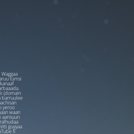
. Waggaa
garuu tumsi
 kanaaf
arbaaada.
ii (domain
ta barruulee
aachisan
o yeroo
anaan waan
ti aansuun
uralhudaa
itti guyyaa
Tube fi