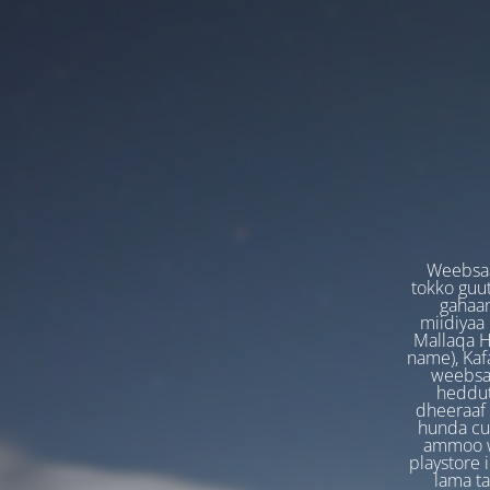
Weebsaa
tokko guut
gahaan
miidiyaa
Mallaqa H
name), Kafa
weebsaa
heddut
dheeraaf 
hunda cuf
ammoo we
playstore 
lama t