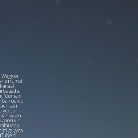
. Waggaa
garuu tumsi
 kanaaf
arbaaada.
ii (domain
ta barruulee
aachisan
o yeroo
anaan waan
ti aansuun
uralhudaa
itti guyyaa
Tube fi