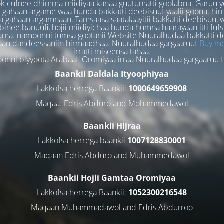
k cufnee dhimma miidiyaa kanaa guutumatti goolabna. Garuu y
 gahaan argame waa hunda bakkatti deebisuuf yaalii goona. hi
 gahaan argamnaan, Tamsaasa saatalaayitii bakkatti deebisuu, w
binee banuufi, hojii miidiyichaa hunda humna haarayaan itti fufs
ama. namoonni tumsa gootanii Website Nuuralhudaa bakkatti d
aan dandeessaniin hirmaadhaa. Nuuralhudaa gargaaruuf
Buy me
irratti miseensa tahaa.
nni biyyoota Arabaafi Oromiyaa irraa Nuuralhudaa gargaaruu 
Baankii Daldala Ityoophiyaa
Lakkofsa herrega Baankii:
1000649659908
Maqaa: Edris Abduro and Mohammedawol
Baankii Hijraa
Lakkofsa herrega baankii
1007128830001
Maqaan Edris Abduro and Muhammedawol
Baankii Hojii Gamtaa Oromiyaa
Lakkofsa herrega Baankii:
1052300216548
Maqaan Muhammadawol and Edris Abdurroo