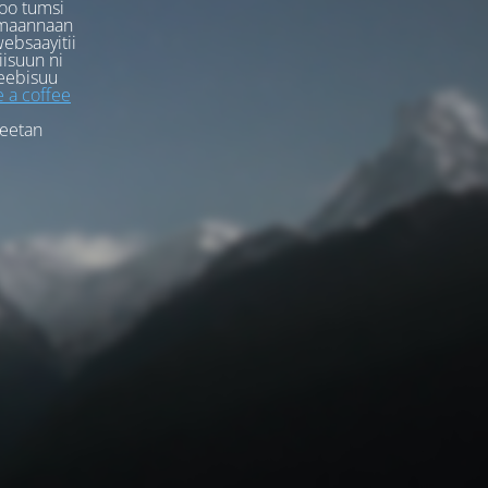
oo tumsi
rmaannaan
ebsaayitii
iisuun ni
eebisuu
 a coffee
feetan