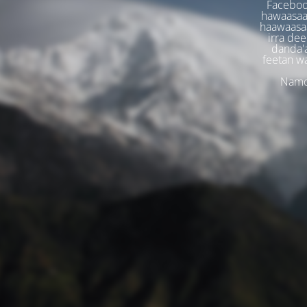
Faceboo
hawaasaa
haawaasaa
irra dee
danda'
feetan w
Namoo