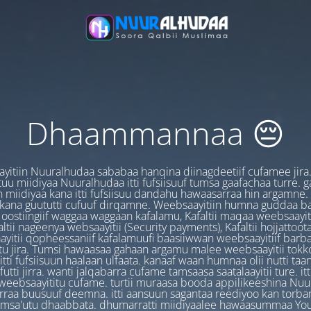
Dhaammannaa 😔
yitiin Nuuralhudaa sababaa hanqina diinagdeetiif cufamee jira
uu miidiyaa Nuuralhudaa itti fufsiisuuf tumsa gaafachaa turre. 
 miidiyaa kana itti fufsiisuu dandahu hawaasarraa hin argamne.
 kana guututti cufuuf dirqamne. Weebsaayitiin humna guddaa b
oostiingiif waggaa waggaan kafalamu, Kafaltii maqaa weebsaayit
ltii nageenya websaayitii (Security payments), Kafaltii hojjattoo
yitii qopheessaniif kafalamuufi baasiiwwan weebsaayitiif barb
u jira. Tumsi hawaasaa gahaan argamu malee weebsaayitii tokk
itti fufsiisuun haalaan ulfaata. kanaaf waan humnaa olii nutti ta
utti jirra. wanti jalqabarra cufame tamsaasa saatalaayitii ture. it
ebsaayititu cufame. turtii muraasa booda appilikeeshina Nu
irraa buusuuf deemna. itti aansuun sagantaa reediyoo kan torban
amsa'utu dhaabbata. dhumarratti miidiyaalee hawaasummaa You