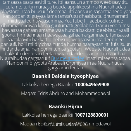
tamsaasa saatalaayitii ture. itti aansuun ammoo weebsaayititu
cufame. turtii muraasa booda appilikeeshina Nuuralhudaa
playstore irraa buusuuf deemna. itti aansuun sagantaa reediyoo
kan torbanitti guyyaa lama tamsa'utu dhaabbata. dhumarratti
miidiyaalee hawaasummaa YouTube fi Facebook cufnee
dhimma miidiyaa kanaa guutumatti goolabna. Garuu yoo tumsi
hawaasaa gahaan argame waa hunda bakkatti deebisuuf yaalii
goona. hirmaannaan haawaasaa gahaan argamnaan, Tamsaasa
saatalaayitii bakkatti deebisuu, websaayitii irra deebinee
banuufi, hojii miidiyichaa hunda humna haarayaan itti fufsiisuun
ni danda'ama. namoonni tumsa gootanii Website Nuuralhudaa
bakkatti deebisuu feetan waan dandeessaniin hirmaadhaa.
Nuuralhudaa gargaaruuf
Buy me a coffee
irratti miseensa tahaa.
Namoonni biyyoota Arabaafi Oromiyaa irraa Nuuralhudaa
gargaaruu feetan
Baankii Daldala Ityoophiyaa
Lakkofsa herrega Baankii:
1000649659908
Maqaa: Edris Abduro and Mohammedawol
Baankii Hijraa
Lakkofsa herrega baankii
1007128830001
Maqaan Edris Abduro and Muhammedawol
© NuuralHudaa 2026