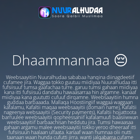
Dhaammannaa 😔
Weebsaayitiin Nuuralhudaa sababaa hanqina diinagdeetiif
cufamee jira. Waggaa tokko guutuu miidiyaa Nuuralhudaa itti
fufsiisuuf tumsa gaafachaa turre. garuu tumsi gahaan miidiyaa
kana itti fufsiisuu dandahu hawaasarraa hin argamne. kanaaf
miidiyaa kana guututti cufuuf dirqamne. Weebsaayitiin humna
guddaa barbaaada. Mallaqa Hoostiingiif waggaa waggaan
kafalamu, Kafaltii maqaa weebsaayitii (domain name), Kafaltii
nageenya websaayitii (Security payments), Kafaltii hojjattoota
barruulee weebsaayitii qopheessaniif kafalamuufi baasiiwwan
weebsaayitiif barbaachisan heddutu jira. Tumsi hawaasaa
gahaan argamu malee weebsaayitii tokko yeroo dheeraaf itti
fufsiisuun haalaan ulfaata. kanaaf waan humnaa olii nutti
taanaan waan hunda cufutti jirra. wanti jalqabarra cufame