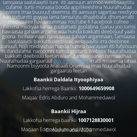
tamsaasa saatalaayitii ture. itti aansuun ammoo weebsaayititu
cufame. turtii muraasa booda appilikeeshina Nuuralhudaa
playstore irraa buusuuf deemna. itti aansuun sagantaa reediyoo
kan torbanitti guyyaa lama tamsa'utu dhaabbata. dhumarratti
miidiyaalee hawaasummaa YouTube fi Facebook cufnee
dhimma miidiyaa kanaa guutumatti goolabna. Garuu yoo tumsi
hawaasaa gahaan argame waa hunda bakkatti deebisuuf yaalii
goona. hirmaannaan haawaasaa gahaan argamnaan, Tamsaasa
saatalaayitii bakkatti deebisuu, websaayitii irra deebinee
banuufi, hojii miidiyichaa hunda humna haarayaan itti fufsiisuun
ni danda'ama. namoonni tumsa gootanii Website Nuuralhudaa
bakkatti deebisuu feetan waan dandeessaniin hirmaadhaa.
Nuuralhudaa gargaaruuf
Buy me a coffee
irratti miseensa tahaa.
Namoonni biyyoota Arabaafi Oromiyaa irraa Nuuralhudaa
gargaaruu feetan
Baankii Daldala Ityoophiyaa
Lakkofsa herrega Baankii:
1000649659908
Maqaa: Edris Abduro and Mohammedawol
Baankii Hijraa
Lakkofsa herrega baankii
1007128830001
Maqaan Edris Abduro and Muhammedawol
© NuuralHudaa 2026