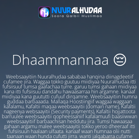
Dhaammannaa 😔
Weebsaayitiin Nuuralhudaa sababaa hanqina diinagdeetiif
cufamee jira. Waggaa tokko guutuu miidiyaa Nuuralhudaa itti
fufsiisuuf tumsa gaafachaa turre. garuu tumsi gahaan miidiyaa
kana itti fufsiisuu dandahu hawaasarraa hin argamne. kanaaf
miidiyaa kana guututti cufuuf dirqamne. Weebsaayitiin humna
guddaa barbaaada. Mallaqa Hoostiingiif waggaa waggaan
kafalamu, Kafaltii maqaa weebsaayitii (domain name), Kafaltii
nageenya websaayitii (Security payments), Kafaltii hojjattoota
barruulee weebsaayitii qopheessaniif kafalamuufi baasiiwwan
weebsaayitiif barbaachisan heddutu jira. Tumsi hawaasaa
gahaan argamu malee weebsaayitii tokko yeroo dheeraaf itti
fufsiisuun haalaan ulfaata. kanaaf waan humnaa olii nutti
taanaan waan hunda cufutti jirra. wanti jalqabarra cufame