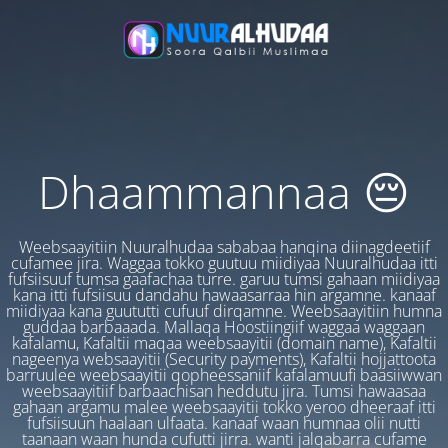
Dhaammannaa 😔
Weebsaayitiin Nuuralhudaa sababaa hanqina diinagdeetiif
cufamee jira. Waggaa tokko guutuu miidiyaa Nuuralhudaa itti
fufsiisuuf tumsa gaafachaa turre. garuu tumsi gahaan miidiyaa
kana itti fufsiisuu dandahu hawaasarraa hin argamne. kanaaf
miidiyaa kana guututti cufuuf dirqamne. Weebsaayitiin humna
guddaa barbaaada. Mallaqa Hoostiingiif waggaa waggaan
kafalamu, Kafaltii maqaa weebsaayitii (domain name), Kafaltii
nageenya websaayitii (Security payments), Kafaltii hojjattoota
barruulee weebsaayitii qopheessaniif kafalamuufi baasiiwwan
weebsaayitiif barbaachisan heddutu jira. Tumsi hawaasaa
gahaan argamu malee weebsaayitii tokko yeroo dheeraaf itti
fufsiisuun haalaan ulfaata. kanaaf waan humnaa olii nutti
taanaan waan hunda cufutti jirra. wanti jalqabarra cufame