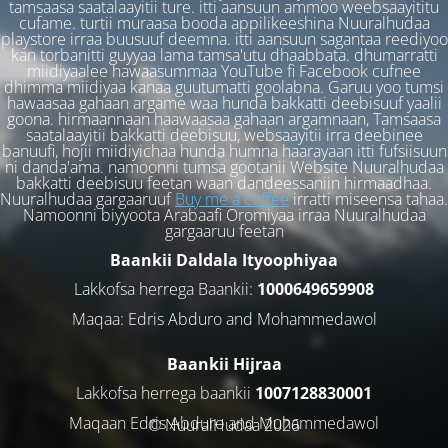
tamsaasa saatalaayitii ture. itti aansuun ammoo weebsaayititu
cufame. turtii muraasa booda appilikeeshina Nuuralhudaa
playstore irraa buusuuf deemna. itti aansuun sagantaa reediyoo
kan torbanitti guyyaa lama tamsa'utu dhaabbata. dhumarratti
miidiyaalee hawaasummaa YouTube fi Facebook cufnee
dhimma miidiyaa kanaa guutumatti goolabna. Garuu yoo tumsi
hawaasaa gahaan argame waa hunda bakkatti deebisuuf yaalii
goona. hirmaannaan haawaasaa gahaan argamnaan, Tamsaasa
saatalaayitii bakkatti deebisuu, websaayitii irra deebinee
banuufi, hojii miidiyichaa hunda humna haarayaan itti fufsiisuun
ni danda'ama. namoonni tumsa gootanii Website Nuuralhudaa
bakkatti deebisuu feetan waan dandeessaniin hirmaadhaa.
Nuuralhudaa gargaaruuf
Buy me a coffee
irratti miseensa tahaa.
Namoonni biyyoota Arabaafi Oromiyaa irraa Nuuralhudaa
gargaaruu feetan
Baankii Daldala Ityoophiyaa
Lakkofsa herrega Baankii:
1000649659908
Maqaa: Edris Abduro and Mohammedawol
Baankii Hijraa
Lakkofsa herrega baankii
1007128830001
Maqaan Edris Abduro and Muhammedawol
© NuuralHudaa 2026