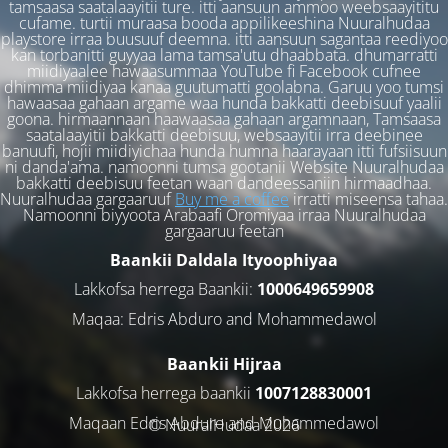
tamsaasa saatalaayitii ture. itti aansuun ammoo weebsaayititu
cufame. turtii muraasa booda appilikeeshina Nuuralhudaa
playstore irraa buusuuf deemna. itti aansuun sagantaa reediyoo
kan torbanitti guyyaa lama tamsa'utu dhaabbata. dhumarratti
miidiyaalee hawaasummaa YouTube fi Facebook cufnee
dhimma miidiyaa kanaa guutumatti goolabna. Garuu yoo tumsi
hawaasaa gahaan argame waa hunda bakkatti deebisuuf yaalii
goona. hirmaannaan haawaasaa gahaan argamnaan, Tamsaasa
saatalaayitii bakkatti deebisuu, websaayitii irra deebinee
banuufi, hojii miidiyichaa hunda humna haarayaan itti fufsiisuun
ni danda'ama. namoonni tumsa gootanii Website Nuuralhudaa
bakkatti deebisuu feetan waan dandeessaniin hirmaadhaa.
Nuuralhudaa gargaaruuf
Buy me a coffee
irratti miseensa tahaa.
Namoonni biyyoota Arabaafi Oromiyaa irraa Nuuralhudaa
gargaaruu feetan
Baankii Daldala Ityoophiyaa
Lakkofsa herrega Baankii:
1000649659908
Maqaa: Edris Abduro and Mohammedawol
Baankii Hijraa
Lakkofsa herrega baankii
1007128830001
Maqaan Edris Abduro and Muhammedawol
© NuuralHudaa 2026