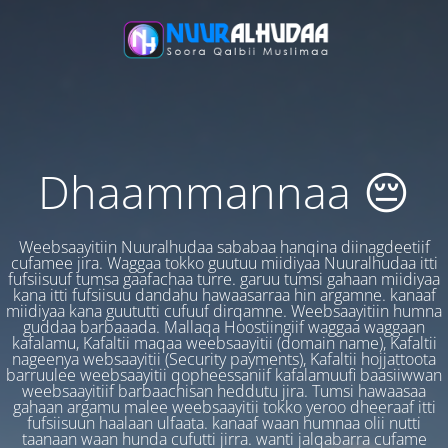
Dhaammannaa 😔
Weebsaayitiin Nuuralhudaa sababaa hanqina diinagdeetiif
cufamee jira. Waggaa tokko guutuu miidiyaa Nuuralhudaa itti
fufsiisuuf tumsa gaafachaa turre. garuu tumsi gahaan miidiyaa
kana itti fufsiisuu dandahu hawaasarraa hin argamne. kanaaf
miidiyaa kana guututti cufuuf dirqamne. Weebsaayitiin humna
guddaa barbaaada. Mallaqa Hoostiingiif waggaa waggaan
kafalamu, Kafaltii maqaa weebsaayitii (domain name), Kafaltii
nageenya websaayitii (Security payments), Kafaltii hojjattoota
barruulee weebsaayitii qopheessaniif kafalamuufi baasiiwwan
weebsaayitiif barbaachisan heddutu jira. Tumsi hawaasaa
gahaan argamu malee weebsaayitii tokko yeroo dheeraaf itti
fufsiisuun haalaan ulfaata. kanaaf waan humnaa olii nutti
taanaan waan hunda cufutti jirra. wanti jalqabarra cufame