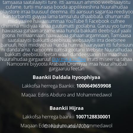
tamsaasa saatalaayitii ture. itti aansuun ammoo weebsaayititu
cufame. turtii muraasa booda appilikeeshina Nuuralhudaa
playstore irraa buusuuf deemna. itti aansuun sagantaa reediyoo
kan torbanitti guyyaa lama tamsa'utu dhaabbata. dhumarratti
miidiyaalee hawaasummaa YouTube fi Facebook cufnee
dhimma miidiyaa kanaa guutumatti goolabna. Garuu yoo tumsi
hawaasaa gahaan argame waa hunda bakkatti deebisuuf yaalii
goona. hirmaannaan haawaasaa gahaan argamnaan, Tamsaasa
saatalaayitii bakkatti deebisuu, websaayitii irra deebinee
banuufi, hojii miidiyichaa hunda humna haarayaan itti fufsiisuun
ni danda'ama. namoonni tumsa gootanii Website Nuuralhudaa
bakkatti deebisuu feetan waan dandeessaniin hirmaadhaa.
Nuuralhudaa gargaaruuf
Buy me a coffee
irratti miseensa tahaa.
Namoonni biyyoota Arabaafi Oromiyaa irraa Nuuralhudaa
gargaaruu feetan
Baankii Daldala Ityoophiyaa
Lakkofsa herrega Baankii:
1000649659908
Maqaa: Edris Abduro and Mohammedawol
Baankii Hijraa
Lakkofsa herrega baankii
1007128830001
Maqaan Edris Abduro and Muhammedawol
© NuuralHudaa 2026