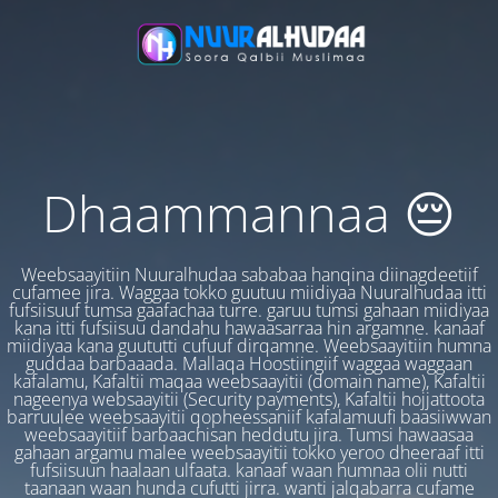
Dhaammannaa 😔
Weebsaayitiin Nuuralhudaa sababaa hanqina diinagdeetiif
cufamee jira. Waggaa tokko guutuu miidiyaa Nuuralhudaa itti
fufsiisuuf tumsa gaafachaa turre. garuu tumsi gahaan miidiyaa
kana itti fufsiisuu dandahu hawaasarraa hin argamne. kanaaf
miidiyaa kana guututti cufuuf dirqamne. Weebsaayitiin humna
guddaa barbaaada. Mallaqa Hoostiingiif waggaa waggaan
kafalamu, Kafaltii maqaa weebsaayitii (domain name), Kafaltii
nageenya websaayitii (Security payments), Kafaltii hojjattoota
barruulee weebsaayitii qopheessaniif kafalamuufi baasiiwwan
weebsaayitiif barbaachisan heddutu jira. Tumsi hawaasaa
gahaan argamu malee weebsaayitii tokko yeroo dheeraaf itti
fufsiisuun haalaan ulfaata. kanaaf waan humnaa olii nutti
taanaan waan hunda cufutti jirra. wanti jalqabarra cufame