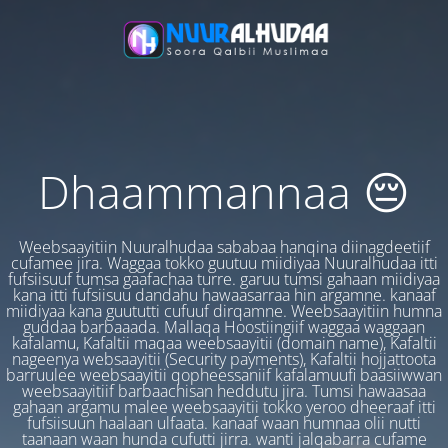
Dhaammannaa 😔
Weebsaayitiin Nuuralhudaa sababaa hanqina diinagdeetiif
cufamee jira. Waggaa tokko guutuu miidiyaa Nuuralhudaa itti
fufsiisuuf tumsa gaafachaa turre. garuu tumsi gahaan miidiyaa
kana itti fufsiisuu dandahu hawaasarraa hin argamne. kanaaf
miidiyaa kana guututti cufuuf dirqamne. Weebsaayitiin humna
guddaa barbaaada. Mallaqa Hoostiingiif waggaa waggaan
kafalamu, Kafaltii maqaa weebsaayitii (domain name), Kafaltii
nageenya websaayitii (Security payments), Kafaltii hojjattoota
barruulee weebsaayitii qopheessaniif kafalamuufi baasiiwwan
weebsaayitiif barbaachisan heddutu jira. Tumsi hawaasaa
gahaan argamu malee weebsaayitii tokko yeroo dheeraaf itti
fufsiisuun haalaan ulfaata. kanaaf waan humnaa olii nutti
taanaan waan hunda cufutti jirra. wanti jalqabarra cufame