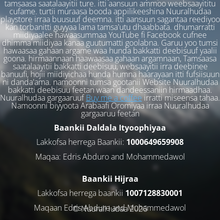
tamsaasa saatalaayitii ture. itti aansuun ammoo weebsaayititu
cufame. turtii muraasa booda appilikeeshina Nuuralhudaa
playstore irraa buusuuf deemna. itti aansuun sagantaa reediyoo
kan torbanitti guyyaa lama tamsa'utu dhaabbata. dhumarratti
miidiyaalee hawaasummaa YouTube fi Facebook cufnee
dhimma miidiyaa kanaa guutumatti goolabna. Garuu yoo tumsi
hawaasaa gahaan argame waa hunda bakkatti deebisuuf yaalii
goona. hirmaannaan haawaasaa gahaan argamnaan, Tamsaasa
saatalaayitii bakkatti deebisuu, websaayitii irra deebinee
banuufi, hojii miidiyichaa hunda humna haarayaan itti fufsiisuun
ni danda'ama. namoonni tumsa gootanii Website Nuuralhudaa
bakkatti deebisuu feetan waan dandeessaniin hirmaadhaa.
Nuuralhudaa gargaaruuf
Buy me a coffee
irratti miseensa tahaa.
Namoonni biyyoota Arabaafi Oromiyaa irraa Nuuralhudaa
gargaaruu feetan
Baankii Daldala Ityoophiyaa
Lakkofsa herrega Baankii:
1000649659908
Maqaa: Edris Abduro and Mohammedawol
Baankii Hijraa
Lakkofsa herrega baankii
1007128830001
Maqaan Edris Abduro and Muhammedawol
© NuuralHudaa 2026