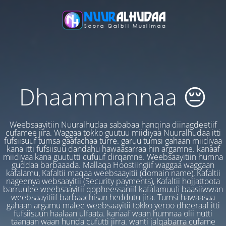
Dhaammannaa 😔
Weebsaayitiin Nuuralhudaa sababaa hanqina diinagdeetiif
cufamee jira. Waggaa tokko guutuu miidiyaa Nuuralhudaa itti
fufsiisuuf tumsa gaafachaa turre. garuu tumsi gahaan miidiyaa
kana itti fufsiisuu dandahu hawaasarraa hin argamne. kanaaf
miidiyaa kana guututti cufuuf dirqamne. Weebsaayitiin humna
guddaa barbaaada. Mallaqa Hoostiingiif waggaa waggaan
kafalamu, Kafaltii maqaa weebsaayitii (domain name), Kafaltii
nageenya websaayitii (Security payments), Kafaltii hojjattoota
barruulee weebsaayitii qopheessaniif kafalamuufi baasiiwwan
weebsaayitiif barbaachisan heddutu jira. Tumsi hawaasaa
gahaan argamu malee weebsaayitii tokko yeroo dheeraaf itti
fufsiisuun haalaan ulfaata. kanaaf waan humnaa olii nutti
taanaan waan hunda cufutti jirra. wanti jalqabarra cufame