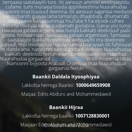
tamsaasa saatalaayitii ture. itti aansuun ammoo weebsaayititu
cufame. turtii muraasa booda appilikeeshina Nuuralhudaa
playstore irraa buusuuf deemna. itti aansuun sagantaa reediyoo
kan torbanitti guyyaa lama tamsa'utu dhaabbata. dhumarratti
miidiyaalee hawaasummaa YouTube fi Facebook cufnee
dhimma miidiyaa kanaa guutumatti goolabna. Garuu yoo tumsi
hawaasaa gahaan argame waa hunda bakkatti deebisuuf yaalii
goona. hirmaannaan haawaasaa gahaan argamnaan, Tamsaasa
saatalaayitii bakkatti deebisuu, websaayitii irra deebinee
banuufi, hojii miidiyichaa hunda humna haarayaan itti fufsiisuun
ni danda'ama. namoonni tumsa gootanii Website Nuuralhudaa
bakkatti deebisuu feetan waan dandeessaniin hirmaadhaa.
Nuuralhudaa gargaaruuf
Buy me a coffee
irratti miseensa tahaa.
Namoonni biyyoota Arabaafi Oromiyaa irraa Nuuralhudaa
gargaaruu feetan
Baankii Daldala Ityoophiyaa
Lakkofsa herrega Baankii:
1000649659908
Maqaa: Edris Abduro and Mohammedawol
Baankii Hijraa
Lakkofsa herrega baankii
1007128830001
Maqaan Edris Abduro and Muhammedawol
© NuuralHudaa 2026