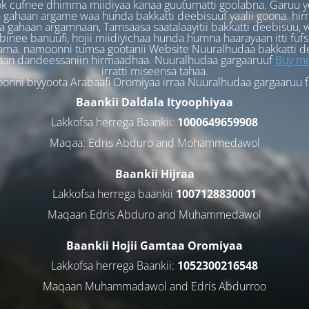
k cufnee dhimma miidiyaa kanaa guutumatti goolabna. Garuu y
 gahaan argame waa hunda bakkatti deebisuuf yaalii goona. hi
 gahaan argamnaan, Tamsaasa saatalaayitii bakkatti deebisuu, w
binee banuufi, hojii miidiyichaa hunda humna haarayaan itti fufs
ama. namoonni tumsa gootanii Website Nuuralhudaa bakkatti d
aan dandeessaniin hirmaadhaa. Nuuralhudaa gargaaruuf
Buy me
irratti miseensa tahaa.
nni biyyoota Arabaafi Oromiyaa irraa Nuuralhudaa gargaaruu 
Baankii Daldala Ityoophiyaa
Lakkofsa herrega Baankii:
1000649659908
Maqaa: Edris Abduro and Mohammedawol
Baankii Hijraa
Lakkofsa herrega baankii
1007128830001
Maqaan Edris Abduro and Muhammedawol
Baankii Hojii Gamtaa Oromiyaa
Lakkofsa herrega Baankii:
1052300216548
Maqaan Muhammadawol and Edris Abdurroo