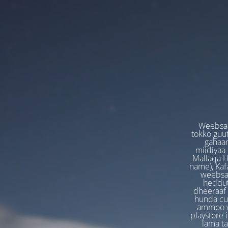
Weebsaa
tokko guut
gahaan
miidiyaa
Mallaqa H
name), Kafa
weebsaa
heddut
dheeraaf 
hunda cuf
ammoo we
playstore 
lama t