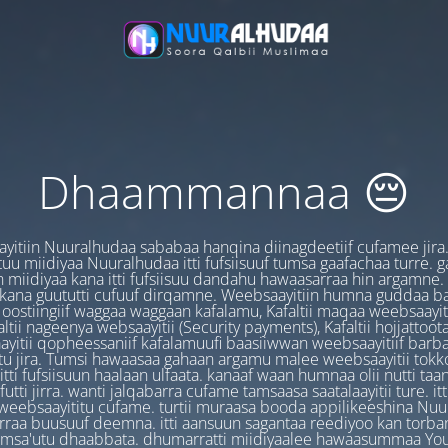
Dhaammannaa 😔
yitiin Nuuralhudaa sababaa hanqina diinagdeetiif cufamee jira
uu miidiyaa Nuuralhudaa itti fufsiisuuf tumsa gaafachaa turre. 
 miidiyaa kana itti fufsiisuu dandahu hawaasarraa hin argamne.
 kana guututti cufuuf dirqamne. Weebsaayitiin humna guddaa b
oostiingiif waggaa waggaan kafalamu, Kafaltii maqaa weebsaayit
ltii nageenya websaayitii (Security payments), Kafaltii hojjattoo
yitii qopheessaniif kafalamuufi baasiiwwan weebsaayitiif barb
u jira. Tumsi hawaasaa gahaan argamu malee weebsaayitii tokk
itti fufsiisuun haalaan ulfaata. kanaaf waan humnaa olii nutti ta
utti jirra. wanti jalqabarra cufame tamsaasa saatalaayitii ture. it
ebsaayititu cufame. turtii muraasa booda appilikeeshina Nu
irraa buusuuf deemna. itti aansuun sagantaa reediyoo kan torban
amsa'utu dhaabbata. dhumarratti miidiyaalee hawaasummaa You