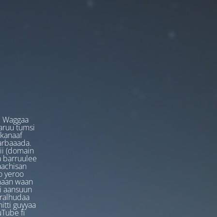
. Waggaa
garuu tumsi
 kanaaf
arbaaada.
ii (domain
ta barruulee
aachisan
o yeroo
anaan waan
ti aansuun
uralhudaa
itti guyyaa
Tube fi