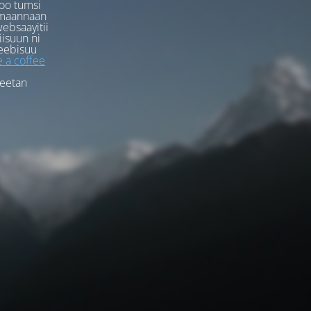
oo tumsi
rmaannaan
ebsaayitii
iisuun ni
eebisuu
 a coffee
feetan