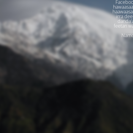
Faceboo
hawaasaa
haawaasaa
irra dee
danda'
feetan w
Namoo