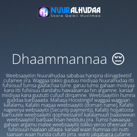
Dhaammannaa 😔
Weebsaayitiin Nuuralhudaa sababaa hanqina diinagdeetiif
cufamee jira. Waggaa tokko guutuu miidiyaa Nuuralhudaa itti
fufsiisuuf tumsa gaafachaa turre. garuu tumsi gahaan miidiyaa
kana itti fufsiisuu dandahu hawaasarraa hin argamne. kanaaf
miidiyaa kana guututti cufuuf dirqamne. Weebsaayitiin humna
guddaa barbaaada. Mallaqa Hoostiingiif waggaa waggaan
kafalamu, Kafaltii maqaa weebsaayitii (domain name), Kafaltii
nageenya websaayitii (Security payments), Kafaltii hojjattoota
barruulee weebsaayitii qopheessaniif kafalamuufi baasiiwwan
weebsaayitiif barbaachisan heddutu jira. Tumsi hawaasaa
gahaan argamu malee weebsaayitii tokko yeroo dheeraaf itti
fufsiisuun haalaan ulfaata. kanaaf waan humnaa olii nutti
taanaan waan hunda cufutti jirra. wanti jalqabarra cufame