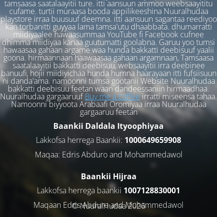
tamsaasa saatalaayitii ture. itti aansuun ammoo weebsaayititu
cufame. turtii muraasa booda appilikeeshina Nuuralhudaa
playstore irraa buusuuf deemna. itti aansuun sagantaa reediyoo
kan torbanitti guyyaa lama tamsa'utu dhaabbata. dhumarratti
miidiyaalee hawaasummaa YouTube fi Facebook cufnee
dhimma miidiyaa kanaa guutumatti goolabna. Garuu yoo tumsi
hawaasaa gahaan argame waa hunda bakkatti deebisuuf yaalii
goona. hirmaannaan haawaasaa gahaan argamnaan, Tamsaasa
saatalaayitii bakkatti deebisuu, websaayitii irra deebinee
banuufi, hojii miidiyichaa hunda humna haarayaan itti fufsiisuun
ni danda'ama. namoonni tumsa gootanii Website Nuuralhudaa
bakkatti deebisuu feetan waan dandeessaniin hirmaadhaa.
Nuuralhudaa gargaaruuf
Buy me a coffee
irratti miseensa tahaa.
Namoonni biyyoota Arabaafi Oromiyaa irraa Nuuralhudaa
gargaaruu feetan
Baankii Daldala Ityoophiyaa
Lakkofsa herrega Baankii:
1000649659908
Maqaa: Edris Abduro and Mohammedawol
Baankii Hijraa
Lakkofsa herrega baankii
1007128830001
Maqaan Edris Abduro and Muhammedawol
© NuuralHudaa 2026