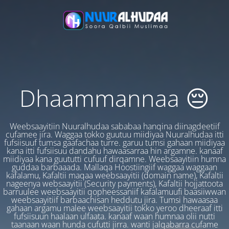
Dhaammannaa 😔
Weebsaayitiin Nuuralhudaa sababaa hanqina diinagdeetiif
cufamee jira. Waggaa tokko guutuu miidiyaa Nuuralhudaa itti
fufsiisuuf tumsa gaafachaa turre. garuu tumsi gahaan miidiyaa
kana itti fufsiisuu dandahu hawaasarraa hin argamne. kanaaf
miidiyaa kana guututti cufuuf dirqamne. Weebsaayitiin humna
guddaa barbaaada. Mallaqa Hoostiingiif waggaa waggaan
kafalamu, Kafaltii maqaa weebsaayitii (domain name), Kafaltii
nageenya websaayitii (Security payments), Kafaltii hojjattoota
barruulee weebsaayitii qopheessaniif kafalamuufi baasiiwwan
weebsaayitiif barbaachisan heddutu jira. Tumsi hawaasaa
gahaan argamu malee weebsaayitii tokko yeroo dheeraaf itti
fufsiisuun haalaan ulfaata. kanaaf waan humnaa olii nutti
taanaan waan hunda cufutti jirra. wanti jalqabarra cufame