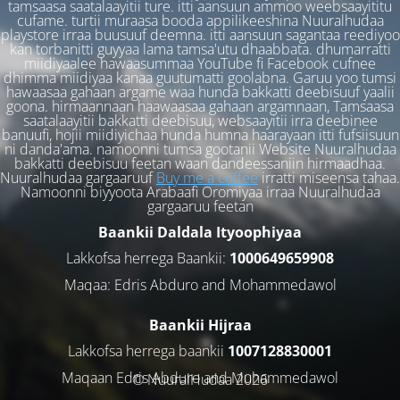
tamsaasa saatalaayitii ture. itti aansuun ammoo weebsaayititu
cufame. turtii muraasa booda appilikeeshina Nuuralhudaa
playstore irraa buusuuf deemna. itti aansuun sagantaa reediyoo
kan torbanitti guyyaa lama tamsa'utu dhaabbata. dhumarratti
miidiyaalee hawaasummaa YouTube fi Facebook cufnee
dhimma miidiyaa kanaa guutumatti goolabna. Garuu yoo tumsi
hawaasaa gahaan argame waa hunda bakkatti deebisuuf yaalii
goona. hirmaannaan haawaasaa gahaan argamnaan, Tamsaasa
saatalaayitii bakkatti deebisuu, websaayitii irra deebinee
banuufi, hojii miidiyichaa hunda humna haarayaan itti fufsiisuun
ni danda'ama. namoonni tumsa gootanii Website Nuuralhudaa
bakkatti deebisuu feetan waan dandeessaniin hirmaadhaa.
Nuuralhudaa gargaaruuf
Buy me a coffee
irratti miseensa tahaa.
Namoonni biyyoota Arabaafi Oromiyaa irraa Nuuralhudaa
gargaaruu feetan
Baankii Daldala Ityoophiyaa
Lakkofsa herrega Baankii:
1000649659908
Maqaa: Edris Abduro and Mohammedawol
Baankii Hijraa
Lakkofsa herrega baankii
1007128830001
Maqaan Edris Abduro and Muhammedawol
© NuuralHudaa 2026