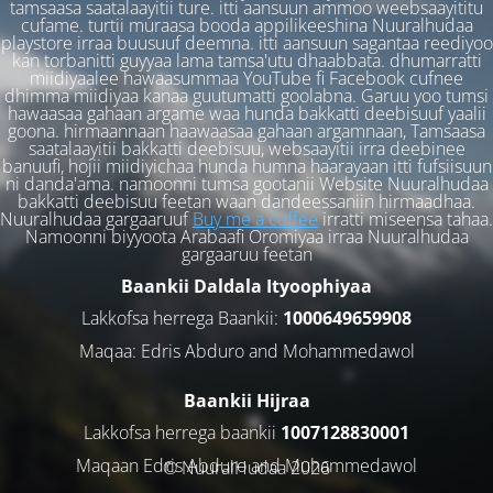
tamsaasa saatalaayitii ture. itti aansuun ammoo weebsaayititu
cufame. turtii muraasa booda appilikeeshina Nuuralhudaa
playstore irraa buusuuf deemna. itti aansuun sagantaa reediyoo
kan torbanitti guyyaa lama tamsa'utu dhaabbata. dhumarratti
miidiyaalee hawaasummaa YouTube fi Facebook cufnee
dhimma miidiyaa kanaa guutumatti goolabna. Garuu yoo tumsi
hawaasaa gahaan argame waa hunda bakkatti deebisuuf yaalii
goona. hirmaannaan haawaasaa gahaan argamnaan, Tamsaasa
saatalaayitii bakkatti deebisuu, websaayitii irra deebinee
banuufi, hojii miidiyichaa hunda humna haarayaan itti fufsiisuun
ni danda'ama. namoonni tumsa gootanii Website Nuuralhudaa
bakkatti deebisuu feetan waan dandeessaniin hirmaadhaa.
Nuuralhudaa gargaaruuf
Buy me a coffee
irratti miseensa tahaa.
Namoonni biyyoota Arabaafi Oromiyaa irraa Nuuralhudaa
gargaaruu feetan
Baankii Daldala Ityoophiyaa
Lakkofsa herrega Baankii:
1000649659908
Maqaa: Edris Abduro and Mohammedawol
Baankii Hijraa
Lakkofsa herrega baankii
1007128830001
Maqaan Edris Abduro and Muhammedawol
© NuuralHudaa 2026