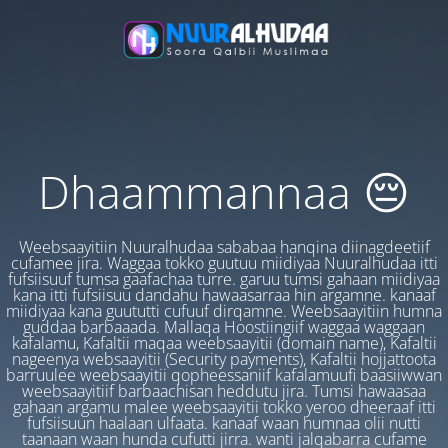
Dhaammannaa 😔
Weebsaayitiin Nuuralhudaa sababaa hanqina diinagdeetiif
cufamee jira. Waggaa tokko guutuu miidiyaa Nuuralhudaa itti
fufsiisuuf tumsa gaafachaa turre. garuu tumsi gahaan miidiyaa
kana itti fufsiisuu dandahu hawaasarraa hin argamne. kanaaf
miidiyaa kana guututti cufuuf dirqamne. Weebsaayitiin humna
guddaa barbaaada. Mallaqa Hoostiingiif waggaa waggaan
kafalamu, Kafaltii maqaa weebsaayitii (domain name), Kafaltii
nageenya websaayitii (Security payments), Kafaltii hojjattoota
barruulee weebsaayitii qopheessaniif kafalamuufi baasiiwwan
weebsaayitiif barbaachisan heddutu jira. Tumsi hawaasaa
gahaan argamu malee weebsaayitii tokko yeroo dheeraaf itti
fufsiisuun haalaan ulfaata. kanaaf waan humnaa olii nutti
taanaan waan hunda cufutti jirra. wanti jalqabarra cufame